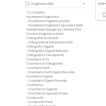
Enigmistica
(84)
RUCIPUZZLE GIGANTI N.42
QUIZ MESE N.349
QUIZ 
1,2,3 Sudoku
Cartacea
Digitale
Cartacea
Digitale
Car
Accademia Enigmistica
2.50 €
1.50 €
2.20 €
1.50 €
2.
- Accademia Enigmistica Estate
- Accademia Enigmistica Speciale Estate
Animali della Giungla da Colorare Plus
Corriere Enigmistico Junior
Crittografati & Varianti
- Crittografati & Varianti Raccolta
Crittografici Giganti
- Crittografici Giganti Raccolta
Crittografici e Cercaparole
Crucintarsi & Co
Crucintarsi & Crittografati
Crucintarsi Facili
- Crucintarsi Facili Giganti Raccolta
Crucintarsi Giganti
- Crucintarsi Giganti Raccolta
Crucintarsio
- Crucintarsio Gigante
- Crucintarsio Speciale Estate
Crucipuzzle
- Crucipuzzle Facili