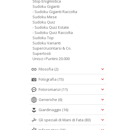
Stop Enigmistica
Sudoku Giganti
- Sudoku Giganti Raccolta
Sudoku Mese
Sudoku Quiz
- Sudoku Quiz Estate
- Sudoku Quiz Raccolta
Sudoku Top
Sudoku Varianti
Supercrucintarsi & Co.
Supertosti
Unisci i Puntini 20.000
Filosofia
(2)
Fotografia
(15)
Fotoromanzi
(11)
Generiche
(6)
Giardinaggio
(16)
Gli speciali di Mani di Fata
(83)