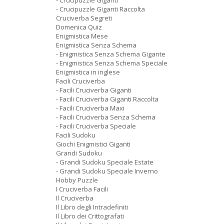
- Crucipuzzle Giganti
- Crucipuzzle Giganti Raccolta
Cruciverba Segreti
Domenica Quiz
Enigmistica Mese
Enigmistica Senza Schema
- Enigmistica Senza Schema Gigante
- Enigmistica Senza Schema Speciale
Enigmistica in inglese
Facili Cruciverba
- Facili Cruciverba Giganti
- Facili Cruciverba Giganti Raccolta
- Facili Cruciverba Maxi
- Facili Cruciverba Senza Schema
- Facili Cruciverba Speciale
Facili Sudoku
Giochi Enigmistici Giganti
Grandi Sudoku
- Grandi Sudoku Speciale Estate
- Grandi Sudoku Speciale Inverno
Hobby Puzzle
I Cruciverba Facili
Il Cruciverba
Il Libro degli Intradefiniti
Il Libro dei Crittografati