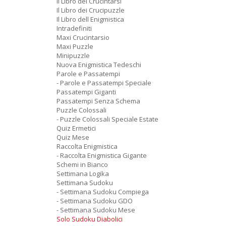
Il Libro dei Crucintarsi
Il Libro dei Crucipuzzle
Il Libro dell Enigmistica
Intradefiniti
Maxi Crucintarsio
Maxi Puzzle
Minipuzzle
Nuova Enigmistica Tedeschi
Parole e Passatempi
- Parole e Passatempi Speciale
Passatempi Giganti
Passatempi Senza Schema
Puzzle Colossali
- Puzzle Colossali Speciale Estate
Quiz Ermetici
Quiz Mese
Raccolta Enigmistica
- Raccolta Enigmistica Gigante
Schemi in Bianco
Settimana Logika
Settimana Sudoku
- Settimana Sudoku Compiega
- Settimana Sudoku GDO
- Settimana Sudoku Mese
Solo Sudoku Diabolici