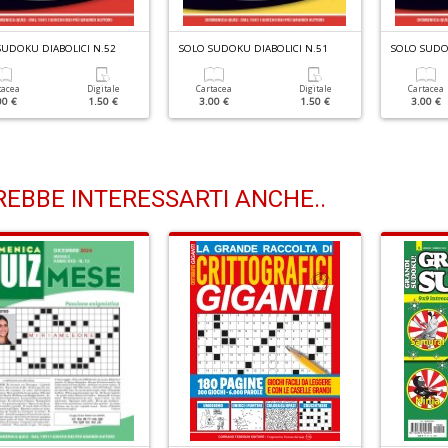
SUDOKU DIABOLICI N.52
SOLO SUDOKU DIABOLICI N.51
SOLO SUDOK
tacea
Digitale
Cartacea
Digitale
Cartacea
00 €
1.50 €
3.00 €
1.50 €
3.00 €
EBBE INTERESSARTI ANCHE..