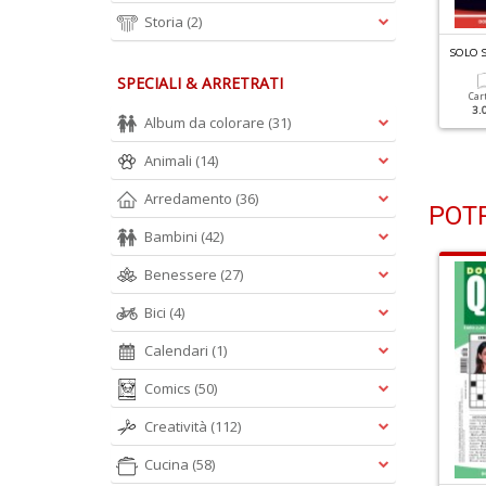
Storia
(2)
OLO SUDOKU DIABOLICI N.42
SOLO SUDOKU DIABOLICI N.39
SOLO 
SPECIALI & ARRETRATI
Cartacea
Cartacea
Car
2.50 €
2.50 €
3.
Album da colorare
(31)
Animali
(14)
Arredamento
(36)
POTR
Bambini
(42)
Benessere
(27)
Bici
(4)
Calendari
(1)
Comics
(50)
Creatività
(112)
Cucina
(58)