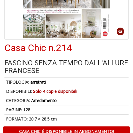
1
n
Casa Chic n.214
in
di
FASCINO SENZA TEMPO DALL'ALLURE
FRANCESE
TIPOLOGIA:
arretrati
DISPONIBILI:
Solo 4 copie disponibili
6
CATEGORIA:
Arredamento
f
PAGINE: 128
+
di
FORMATO: 20.7 × 28.5 cm
in
r
CASA CHIC È DISPONIBILE IN ABBONAMENTO!