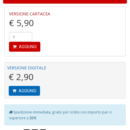
VERSIONE CARTACEA
€ 5,90
In
C
AGGIUNGI
C
C
S
VERSIONE DIGITALE
n
€ 2,90
+
D
AGGIUNGI
Spedizione immediata, gratis per ordini con importo pari o
G
superiore a
20 €
S
S
I