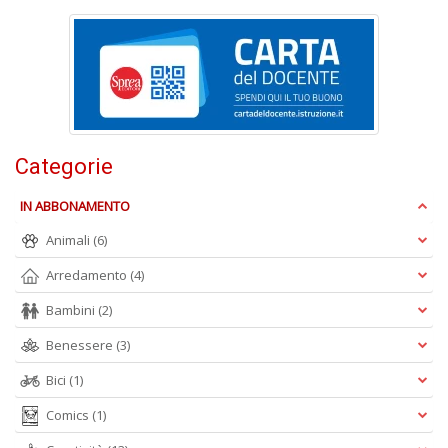
S
Pi
M
al
u
n
+
Categorie
D
IN ABBONAMENTO
Animali
(6)
Arredamento
(4)
Bambini
(2)
A
Benessere
(3)
L
O
Bici
(1)
C
Comics
(1)
n