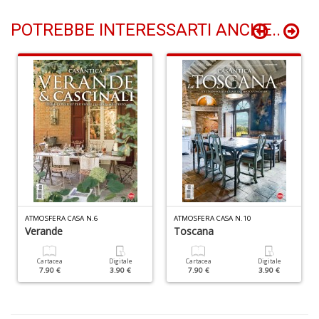
al
M
POTREBBE INTERESSARTI ANCHE..
L
P
n
+
D
I
ba
d
fe
ATMOSFERA CASA N.6
ATMOSFERA CASA N.10
S
Verande
Toscana
n
+
Cartacea
Digitale
Cartacea
Digitale
D
7.90 €
3.90 €
7.90 €
3.90 €