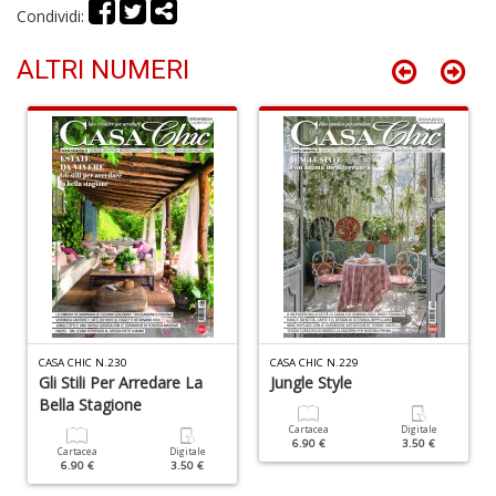
Condividi:
n
+
D
ALTRI NUMERI
P
A
C
P
n
+
D
CASA CHIC N.230
CASA CHIC N.229
Gli Stili Per Arredare La
Jungle Style
Bella Stagione
Cartacea
Digitale
6.90 €
3.50 €
Cartacea
Digitale
6.90 €
3.50 €
G