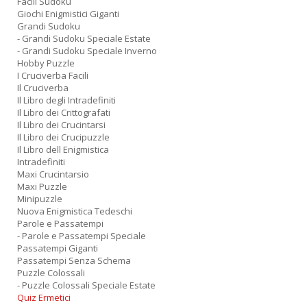
Facili Sudoku
Giochi Enigmistici Giganti
Grandi Sudoku
- Grandi Sudoku Speciale Estate
- Grandi Sudoku Speciale Inverno
Hobby Puzzle
I Cruciverba Facili
Il Cruciverba
Il Libro degli Intradefiniti
Il Libro dei Crittografati
Il Libro dei Crucintarsi
Il Libro dei Crucipuzzle
Il Libro dell Enigmistica
Intradefiniti
Maxi Crucintarsio
Maxi Puzzle
Minipuzzle
Nuova Enigmistica Tedeschi
Parole e Passatempi
- Parole e Passatempi Speciale
Passatempi Giganti
Passatempi Senza Schema
Puzzle Colossali
- Puzzle Colossali Speciale Estate
Quiz Ermetici