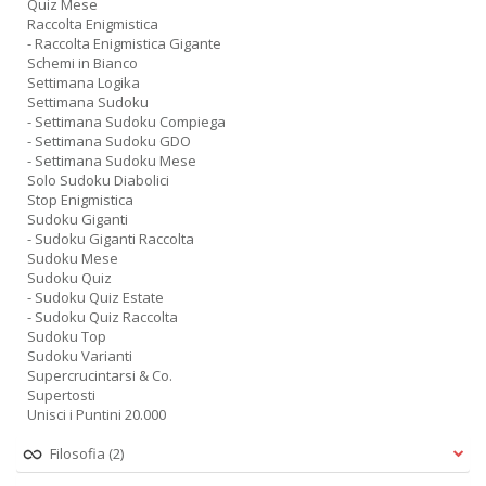
Quiz Mese
Raccolta Enigmistica
- Raccolta Enigmistica Gigante
Schemi in Bianco
Settimana Logika
Settimana Sudoku
- Settimana Sudoku Compiega
- Settimana Sudoku GDO
- Settimana Sudoku Mese
Solo Sudoku Diabolici
Stop Enigmistica
Sudoku Giganti
- Sudoku Giganti Raccolta
Sudoku Mese
Sudoku Quiz
- Sudoku Quiz Estate
- Sudoku Quiz Raccolta
Sudoku Top
Sudoku Varianti
Supercrucintarsi & Co.
Supertosti
Unisci i Puntini 20.000
Filosofia
(2)