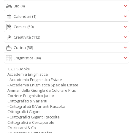
Bici
(4)
Calendari
(1)
Comics
(50)
Creatività
(112)
Cucina
(58)
Enigmistica
(84)
1,2,3 Sudoku
Accademia Enigmistica
- Accademia Enigmistica Estate
- Accademia Enigmistica Speciale Estate
Animali della Giungla da Colorare Plus
Corriere Enigmistico Junior
Crittografati & Varianti
- Crittografati & Varianti Raccolta
Crittografici Giganti
- Crittografici Giganti Raccolta
Crittografici e Cercaparole
Crucintarsi & Co