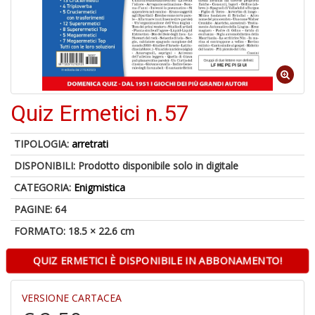
A
di
a
a
R
Quiz Ermetici n.57
TIPOLOGIA:
arretrati
DISPONIBILI:
Prodotto disponibile solo in digitale
5
CATEGORIA:
Enigmistica
n
in
PAGINE: 64
di
FORMATO: 18.5 × 22.6 cm
QUIZ ERMETICI È DISPONIBILE IN ABBONAMENTO!
VERSIONE CARTACEA