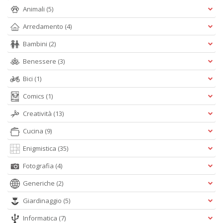
n
Animali
(5)
+
D
Arredamento
(4)
Bambini
(2)
Benessere
(3)
Bici
(1)
Comics
(1)
A
Creatività
(13)
L
O
Cucina
(9)
C
n
Enigmistica
(35)
Fotografia
(4)
Generiche
(2)
Giardinaggio
(5)
Informatica
(7)