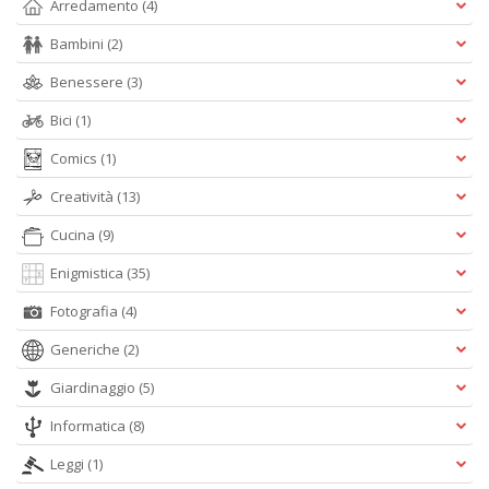
Arredamento
(4)
S
7
Bambini
(2)
l
Benessere
(3)
P
C
Bici
(1)
n
+
Comics
(1)
D
Creatività
(13)
Cucina
(9)
Enigmistica
(35)
Fotografia
(4)
Generiche
(2)
A
L
Giardinaggio
(5)
O
C
Informatica
(8)
n
Leggi
(1)