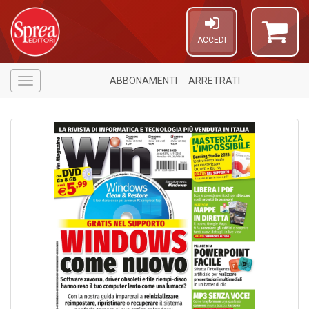
ACCEDI
ABBONAMENTI
ARRETRATI
Menù
1
n
in
di