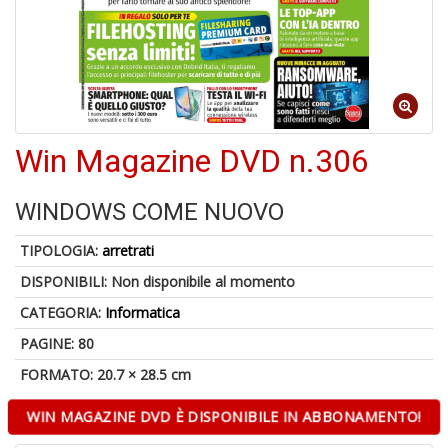
6
f
+
di
in
Win Magazine DVD n.306
r
WINDOWS COME NUOVO
TIPOLOGIA:
arretrati
DISPONIBILI:
Non disponibile al momento
6
n
CATEGORIA:
Informatica
in
di
PAGINE: 80
FORMATO: 20.7 × 28.5 cm
WIN MAGAZINE DVD È DISPONIBILE IN ABBONAMENTO!