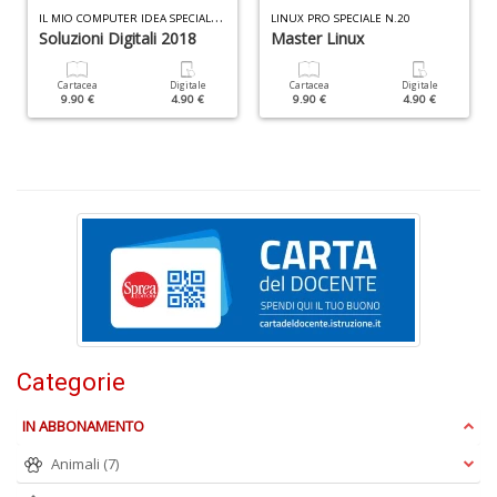
I
L MIO COMPUTER IDEA SPECIALE N.7
D
LINUX PRO SPECIALE N.20
Soluzioni Digitali 2018
Master Linux
B
C
R
Cartacea
Digitale
Cartacea
Digitale
n
9.90 €
4.90 €
9.90 €
4.90 €
+
D
R
Pi
H
J
n
+
Categorie
D
IN ABBONAMENTO
Animali
(7)