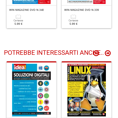
D
n
WIN MAGAZINE DVD N.340
WIN MAGAZINE DVD N.339
+
D
Cartacea
Cartacea
5.99 €
5.99 €
L
B
POTREBBE INTERESSARTI ANCHE..
T
G
M
n
+
D