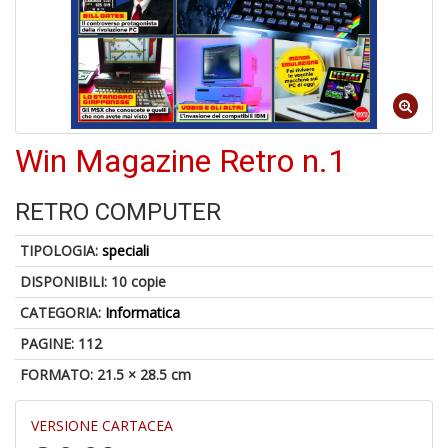
p
fr
a
a
Win Magazine Retro n.1
RETRO COMPUTER
A
TIPOLOGIA:
speciali
a
DISPONIBILI:
10 copie
a
A
CATEGORIA:
Informatica
in
PAGINE: 112
D
FORMATO: 21.5 × 28.5 cm
VERSIONE CARTACEA