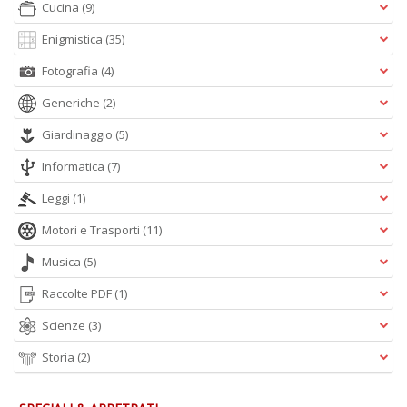
Cucina
(9)
Enigmistica
(35)
D
Fotografia
(4)
Q
n
Generiche
(2)
+
D
Giardinaggio
(5)
Informatica
(7)
Leggi
(1)
S
Motori e Trasporti
(11)
S
M
Musica
(5)
n
+
Raccolte PDF
(1)
D
Scienze
(3)
Storia
(2)