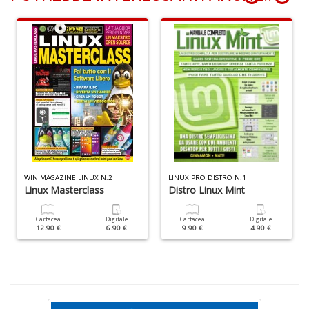
Fr
fi
s
R
p
il
m
B
d
WIN MAGAZINE LINUX N.2
LINUX PRO DISTRO N.1
N
Linux Masterclass
Distro Linux Mint
n
+
Cartacea
Digitale
Cartacea
Digitale
D
12.90 €
6.90 €
9.90 €
4.90 €
R