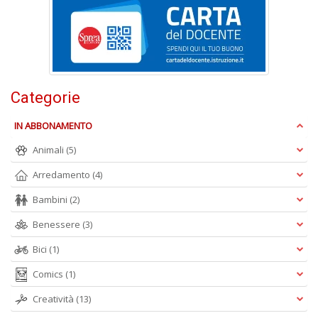
P
L
(d
n
+
D
Categorie
IN ABBONAMENTO
Animali
(5)
Arredamento
(4)
R
Bambini
(2)
+
g
Benessere
(3)
Pr
Fi
Bici
(1)
n
Comics
(1)
+
D
Creatività
(13)