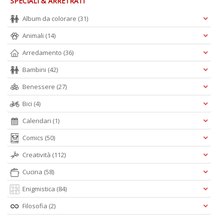
SPECIALI & ARRETRATI
Album da colorare
(31)
A
Animali
(14)
L
O
Arredamento
(36)
C
n
Bambini
(42)
Benessere
(27)
Bici
(4)
Calendari
(1)
Comics
(50)
Creatività
(112)
Cucina
(58)
Enigmistica
(84)
Filosofia
(2)