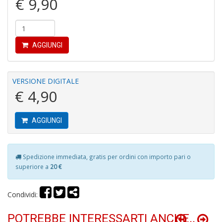
€ 9,90
4
n
in
di
AGGIUNGI
VERSIONE DIGITALE
€ 4,90
Fi
AGGIUNGI
F
+
G
Spedizione immediata, gratis per ordini con importo pari o
M
al
superiore a
20 €
u
G
Condividi:
n
+
D
POTREBBE INTERESSARTI ANCHE..