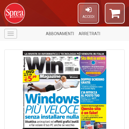
ACCEDI
ABBONAMENTI
ARRETRATI
Menù
1
n
in
di