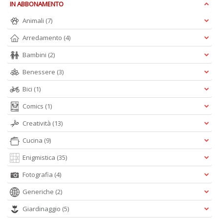
IN ABBONAMENTO
D
Animali
(7)
Arredamento
(4)
Bambini
(2)
S
G
Benessere
(3)
n
+
Bici
(1)
D
Comics
(1)
Creatività
(13)
Cucina
(9)
Enigmistica
(35)
Fotografia
(4)
A
L
Generiche
(2)
O
C
Giardinaggio
(5)
n