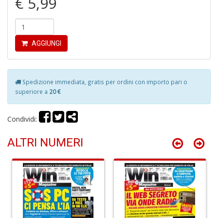
€ 5,99
S
C
AGGIUNGI
Spedizione immediata, gratis per ordini con importo pari o
superiore a
20 €
L
v
F
Condividi:
Tu
p
ALTRI NUMERI
C
G
n
+
D