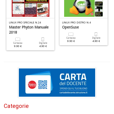
+
D
LINUX PRO SPECIALE N.24
LINUX PRO DISTRO N.4
Master Phyton Manuale
OpenSuse
2018
Cartacea
Digitale
9.90 €
4.90 €
Cartacea
Digitale
9.90 €
4.90 €
C
G
n
+
D
Cr
G
Categorie
n
+