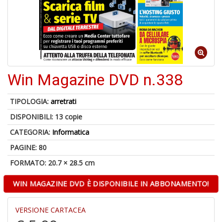
U
a
di
di
A
Win Magazine DVD n.338
TIPOLOGIA:
arretrati
DISPONIBILI:
13 copie
CATEGORIA:
Informatica
PAGINE: 80
1
FORMATO: 20.7 × 28.5 cm
f
d
WIN MAGAZINE DVD È DISPONIBILE IN ABBONAMENTO!
L
M
B
VERSIONE CARTACEA
+