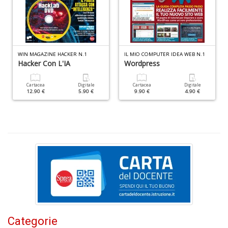
F
e
V
WIN MAGAZINE HACKER N.1
IL MIO COMPUTER IDEA WEB N.1
al
Hacker Con L'IA
Wordpress
s
Il
Cartacea
Digitale
Cartacea
Digitale
M
12.90 €
5.90 €
9.90 €
4.90 €
C
I
n
+
D
P
il
t
Categorie
f