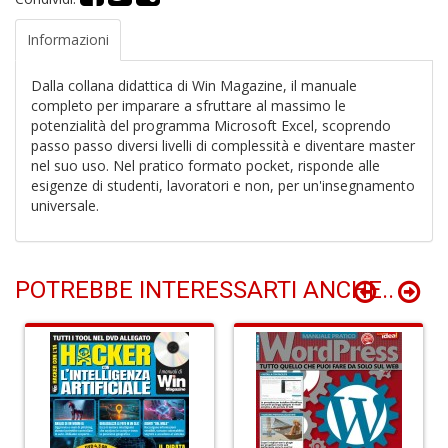
B
H
Informazioni
T
n
+
Dalla collana didattica di Win Magazine, il manuale
D
completo per imparare a sfruttare al massimo le
potenzialità del programma Microsoft Excel, scoprendo
passo passo diversi livelli di complessità e diventare master
nel suo uso. Nel pratico formato pocket, risponde alle
esigenze di studenti, lavoratori e non, per un'insegnamento
universale.
P
B
T
G
POTREBBE INTERESSARTI ANCHE..
M
n
+
D