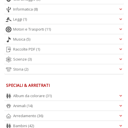
A
L
Informatica
(8)
O
C
Leggi
(1)
n
Motori e Trasporti
(11)
Musica
(5)
Raccolte PDF
(1)
Scienze
(3)
Storia
(2)
SPECIALI & ARRETRATI
Album da colorare
(31)
Animali
(14)
Arredamento
(36)
Bambini
(42)