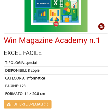
di
6
Win Magazine Academy n.1
n
in
di
EXCEL FACILE
TIPOLOGIA:
speciali
DISPONIBILI:
8 copie
CATEGORIA:
Informatica
PAGINE: 128
6
FORMATO: 14 × 20.8 cm
f
+
di
OFFERTE SPECIALI (1)
in