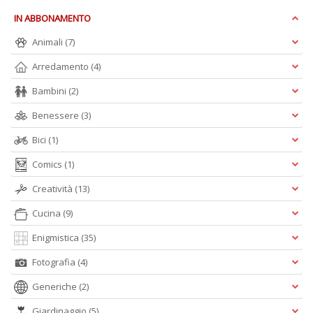
V
IN ABBONAMENTO
lo
Y
Animali
(7)
n
+
Arredamento
(4)
D
Bambini
(2)
Benessere
(3)
Bici
(1)
S
S
Comics
(1)
n
+
Creatività
(13)
D
Cucina
(9)
Enigmistica
(35)
Fotografia
(4)
Generiche
(2)
Giardinaggio
(5)