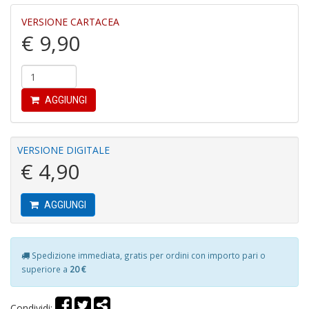
r
VERSIONE CARTACEA
€ 9,90
AGGIUNGI
R
di
c
VERSIONE DIGITALE
V
€ 4,90
C
C
n
AGGIUNGI
+
D
Spedizione immediata, gratis per ordini con importo pari o
superiore a
20 €
C
Condividi: