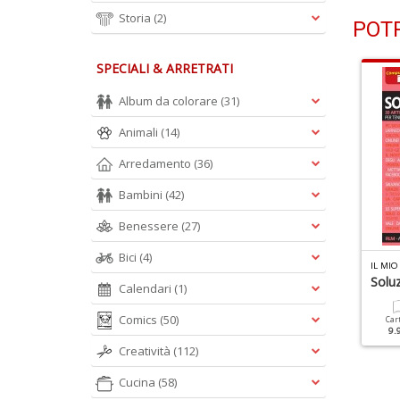
Storia
(2)
POTR
SPECIALI & ARRETRATI
Album da colorare
(31)
Animali
(14)
Arredamento
(36)
Bambini
(42)
Benessere
(27)
Bici
(4)
I
L MIO COMPUTER IDEA SPECIALE N.7
IN MAGAZINE HACKER N.2
Soluzioni Digitali 2018
Soluz
Calendari
(1)
Cartacea
Digitale
9.90 €
4.90 €
Comics
(50)
Cartacea
Digitale
Car
9.90 €
4.90 €
9.
Creatività
(112)
Cucina
(58)