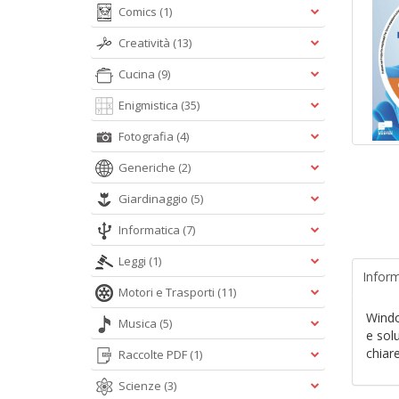
Comics
(1)
Creatività
(13)
Cucina
(9)
Enigmistica
(35)
Fotografia
(4)
Generiche
(2)
Giardinaggio
(5)
Informatica
(7)
Leggi
(1)
Inform
Motori e Trasporti
(11)
Window
Musica
(5)
e sol
chiar
Raccolte PDF
(1)
Scienze
(3)