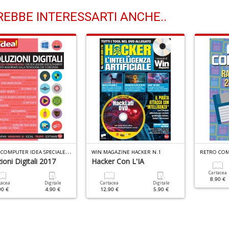
EBBE INTERESSARTI ANCHE..
I
L MIO COMPUTER IDEA SPECIALE N.6
WIN MAGAZINE HACKER N.1
ioni Digitali 2017
Hacker Con L'IA
Cartacea
8.90 €
tacea
Digitale
Cartacea
Digitale
90 €
4.90 €
12.90 €
5.90 €