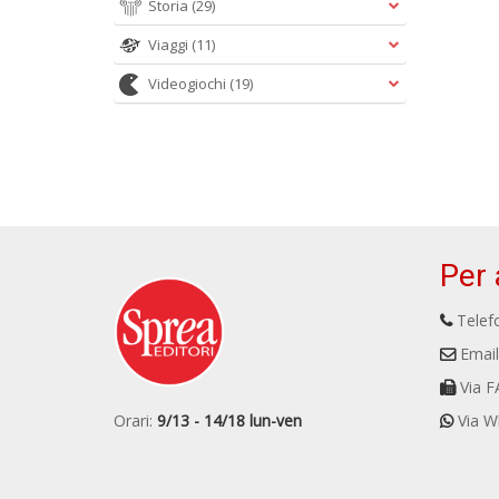
Storia
(29)
Viaggi
(11)
Videogiochi
(19)
Per 
Telefo
Email
Via F
Orari:
9/13 - 14/18 lun-ven
Via W