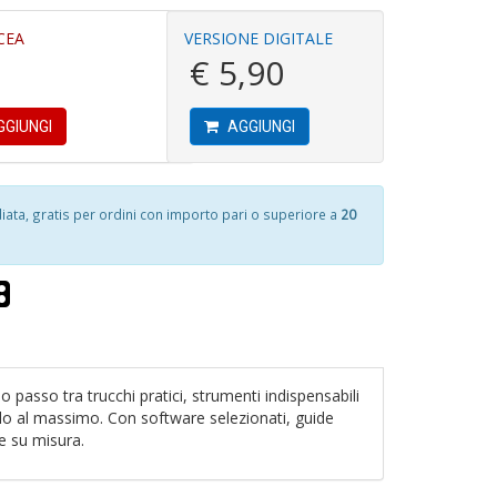
V
D
D
CEA
VERSIONE DIGITALE
€ 5,90
T
a
GIUNGI
AGGIUNGI
1
R
A
f
p
a
il
p
m
l
ta, gratis per ordini con importo pari o superiore a
20
B
P
d
1
P
N
f
n
n
+
+
D
D
o passo tra trucchi pratici, strumenti indispensabili
rlo al massimo. Con software selezionati, guide
M
e su misura.
P
v
di
1
v
M