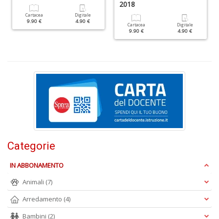
2018
D
Cartacea
Digitale
9.90 €
4.90 €
Cartacea
Digitale
9.90 €
4.90 €
S
6
S
P
C
n
+
D
Categorie
IN ABBONAMENTO
V
Animali
(7)
2
Arredamento
(4)
R
O
Bambini
(2)
d