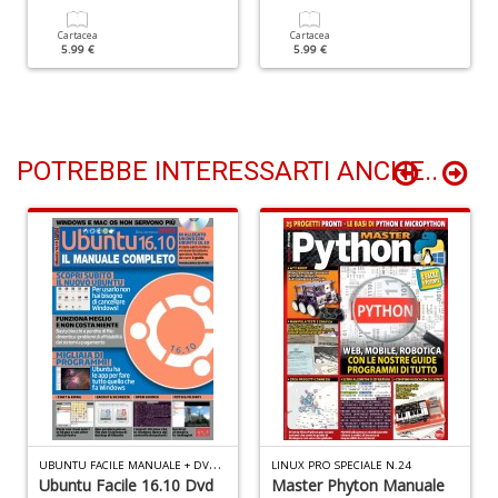
Cartacea
Cartacea
5.99 €
5.99 €
R
c
lo
z
R
POTREBBE INTERESSARTI ANCHE..
T
S
n
+
D
D
Q
U
BUNTU FACILE MANUALE + DVD N.2
LINUX PRO SPECIALE N.24
n
Ubuntu Facile 16.10 Dvd
Master Phyton Manuale
+