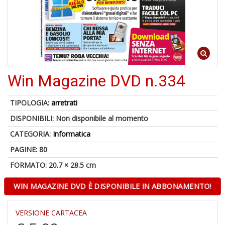
A
a
a
Q
E
Win Magazine DVD n.334
TIPOLOGIA:
arretrati
DISPONIBILI:
Non disponibile al momento
4
n
CATEGORIA:
Informatica
in
di
PAGINE: 80
FORMATO: 20.7 × 28.5 cm
WIN MAGAZINE DVD È DISPONIBILE IN ABBONAMENTO!
VERSIONE CARTACEA