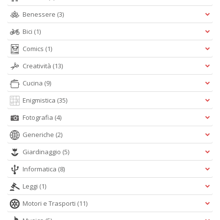
V
Benessere
(3)
n
+
Bici
(1)
D
Comics
(1)
Creatività
(13)
Cucina
(9)
Enigmistica
(35)
Fotografia
(4)
A
L
Generiche
(2)
O
C
Giardinaggio
(5)
n
Informatica
(8)
Leggi
(1)
Motori e Trasporti
(11)