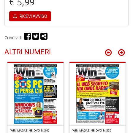
€ 5,99
P
M
B
RICEVI AVVISO
M
n
+
Condividi:
D
ALTRI NUMERI
P
a
L
L
P
S
n
+
D
WIN MAGAZINE DVD N.340
WIN MAGAZINE DVD N.339