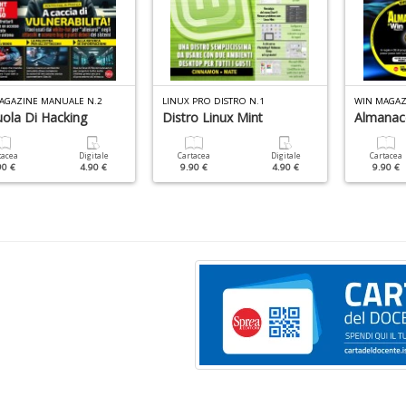
AGAZINE MANUALE N.2
LINUX PRO DISTRO N.1
WIN MAGAZI
uola Di Hacking
Distro Linux Mint
Almanac
tacea
Digitale
Cartacea
Digitale
Cartacea
90 €
4.90 €
9.90 €
4.90 €
9.90 €