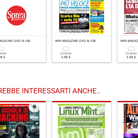
AGAZINE DVD N.340
WIN MAGAZINE DVD N.338
WIN MAGAZ
tacea
Cartacea
Cartacea
99 €
5.99 €
5.99 €
EBBE INTERESSARTI ANCHE..