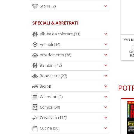
Storia
(2)
SPECIALI & ARRETRATI
Album da colorare
(31)
IN MAGAZINE DVD N.326
WIN MAGAZINE DVD N.325
WIN M
Animali
(14)
Cartacea
Cartacea
Car
Arredamento
(36)
5.99 €
5.99 €
5.
Bambini
(42)
Benessere
(27)
Bici
(4)
POTR
Calendari
(1)
Comics
(50)
Creatività
(112)
Cucina
(58)