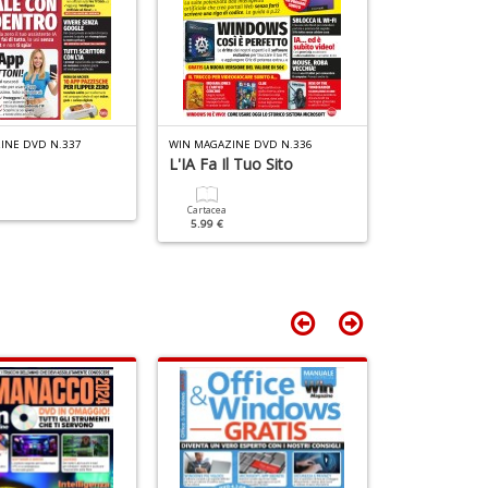
+
S
D
n
+
D
INE DVD N.337
WIN MAGAZINE DVD N.336
WIN MAGAZINE 
L'IA Fa Il Tuo Sito
Cartacea
5.99 €
Cartacea
5.99 €