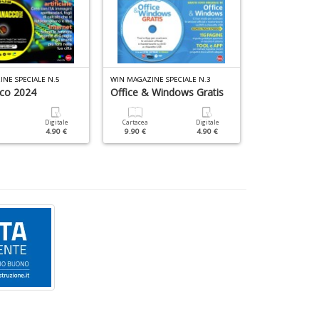
NE SPECIALE N.5
WIN MAGAZINE SPECIALE N.3
LINUX PRO SPEC
co 2024
Office & Windows Gratis
Linux Profes
Digitale
Cartacea
Digitale
Cartacea
4.90 €
9.90 €
4.90 €
9.90 €