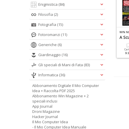
Enigmistica
(84)
Filosofia
(2)
Fotografia
(15)
INUX PRO SPECIALE N.20
WIN MAGAZINE SPECIALE N.7
WIN M
Fotoromanzi
(11)
aster Linux
Office
A Sc
Generiche
(6)
Cartacea
Digitale
Cartacea
Digitale
Car
9.90 €
4.90 €
12.90 €
5.90 €
9.
Giardinaggio
(16)
Gli speciali di Mani di Fata
(83)
Informatica
(36)
Abbonamento Digitale Il Mio Computer
Idea + Raccolta PDF 2025
Abbonamento Win Magazine + 2
speciali inclusi
App Journal
Droni Magazine
Hacker Journal
Il Mio Computer Idea
- Il Mio Computer Idea Manuale