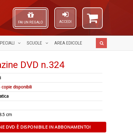
ACCEDI
FAI UN REGALO
PECIALI
SCUOLE
AREA
EDICOLE
zine DVD n.324
i
C
A
I
 copie disponibili
il
L
l'
p
O
di
atica
4
C
C
ri
f
D
n
N
+
S
Y
8.5 cm
S
n
Q
in
+
n
o
NE DVD È DISPONIBILE IN ABBONAMENTO!
D
+