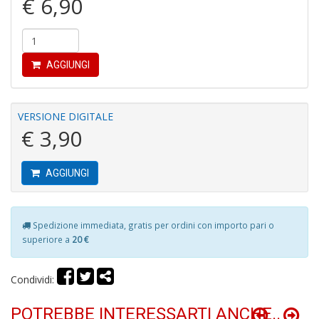
€ 6,90
r
AGGIUNGI
VERSIONE DIGITALE
R
€ 3,90
di
c
V
AGGIUNGI
C
C
n
+
Spedizione immediata, gratis per ordini con importo pari o
D
superiore a
20 €
Condividi:
POTREBBE INTERESSARTI ANCHE..
C