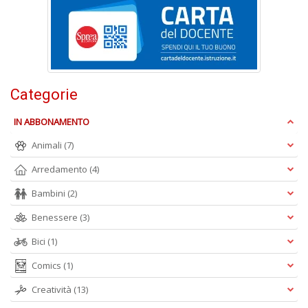
F
e
V
al
Categorie
s
Il
M
IN ABBONAMENTO
C
Animali
(7)
I
n
Arredamento
(4)
+
D
Bambini
(2)
Benessere
(3)
Bici
(1)
P
Comics
(1)
il
t
Creatività
(13)
f