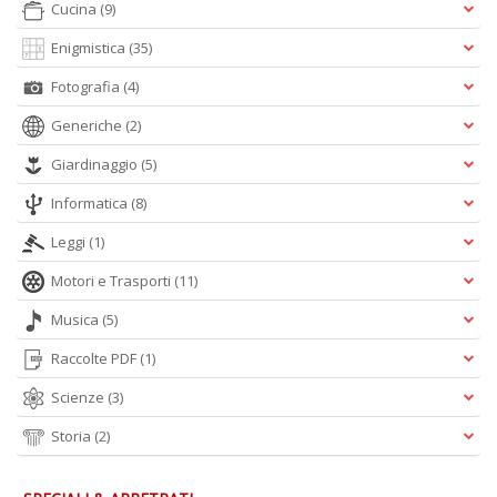
Cucina
(9)
V
lo
Enigmistica
(35)
Y
n
Fotografia
(4)
+
D
Generiche
(2)
Giardinaggio
(5)
Informatica
(8)
S
Leggi
(1)
S
n
Motori e Trasporti
(11)
+
D
Musica
(5)
Raccolte PDF
(1)
Scienze
(3)
Storia
(2)