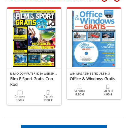
B
H
T
n
+
D
P
B
T
I
L MIO COMPUTER IDEA WEB SPECIALE N.1
WIN MAGAZINE SPECIALE N.3
G
Film E Sport Gratis Con
Office & Windows Gratis
M
Kodi
n
Cartacea
Digitale
+
9.90 €
4.90 €
Cartacea
Digitale
D
3.50 €
2.00 €