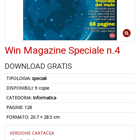
di
6
Win Magazine Speciale n.4
n
in
di
DOWNLOAD GRATIS
TIPOLOGIA:
speciali
DISPONIBILI:
9 copie
CATEGORIA:
Informatica
PAGINE: 128
6
FORMATO: 20.7 × 28.5 cm
f
+
di
VERSIONE CARTACEA
in