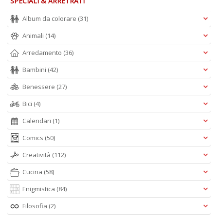
SPECIALI & ARRETRATI
A
L
Album da colorare
(31)
O
C
Animali
(14)
n
Arredamento
(36)
Bambini
(42)
Benessere
(27)
Bici
(4)
Calendari
(1)
Comics
(50)
Creatività
(112)
Cucina
(58)
Enigmistica
(84)
Filosofia
(2)