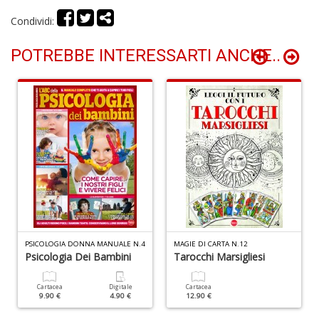
P
Vi
Condividi:
S
n
POTREBBE INTERESSARTI ANCHE..
+
D
L
D
Vi
n
+
PSICOLOGIA DONNA MANUALE N.4
MAGIE DI CARTA N.12
D
Psicologia Dei Bambini
Tarocchi Marsigliesi
Cartacea
Digitale
Cartacea
9.90 €
4.90 €
12.90 €