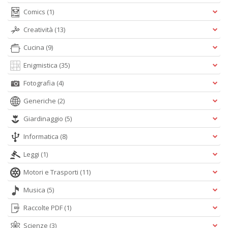
Comics
(1)
A
Creatività
(13)
L
O
Cucina
(9)
C
Enigmistica
(35)
n
Fotografia
(4)
Generiche
(2)
Giardinaggio
(5)
Informatica
(8)
Leggi
(1)
Motori e Trasporti
(11)
Musica
(5)
Raccolte PDF
(1)
Scienze
(3)