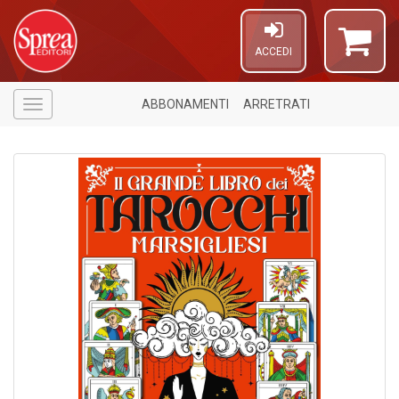
ACCEDI
ABBONAMENTI
ARRETRATI
Menù
1
f
A
a
a