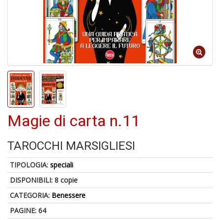
Il
F
1
f
+
Magie di carta n.11
2
s
c
TAROCCHI MARSIGLIESI
TIPOLOGIA:
speciali
DISPONIBILI:
8 copie
CATEGORIA:
Benessere
PAGINE: 64
S