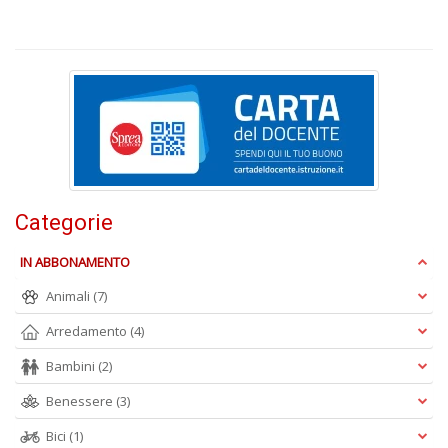
P
al
P
B
M
n
+
D
Categorie
S
IN ABBONAMENTO
S
n
Animali
(7)
+
Arredamento
(4)
D
Bambini
(2)
Benessere
(3)
Bici
(1)