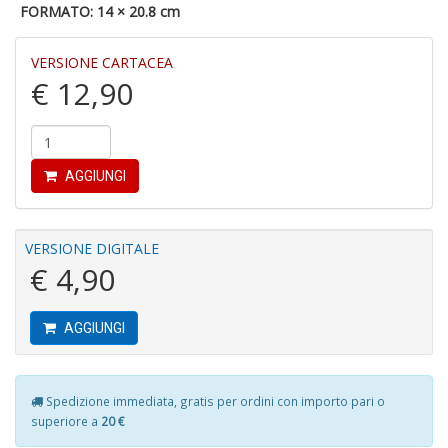
Gh
FORMATO: 14 × 20.8 cm
A
C
VERSIONE CARTACEA
D
€ 12,90
n
+
D
AGGIUNGI
D
VERSIONE DIGITALE
A
€ 4,90
Vi
M
n
+
AGGIUNGI
D
Spedizione immediata, gratis per ordini con importo pari o
superiore a
20 €