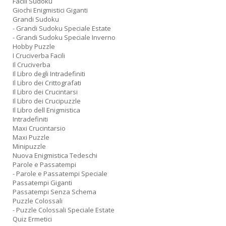
Facili Sudoku
Giochi Enigmistici Giganti
Grandi Sudoku
- Grandi Sudoku Speciale Estate
- Grandi Sudoku Speciale Inverno
Hobby Puzzle
I Cruciverba Facili
Il Cruciverba
Il Libro degli Intradefiniti
Il Libro dei Crittografati
Il Libro dei Crucintarsi
Il Libro dei Crucipuzzle
Il Libro dell Enigmistica
Intradefiniti
Maxi Crucintarsio
Maxi Puzzle
Minipuzzle
Nuova Enigmistica Tedeschi
Parole e Passatempi
- Parole e Passatempi Speciale
Passatempi Giganti
Passatempi Senza Schema
Puzzle Colossali
- Puzzle Colossali Speciale Estate
Quiz Ermetici