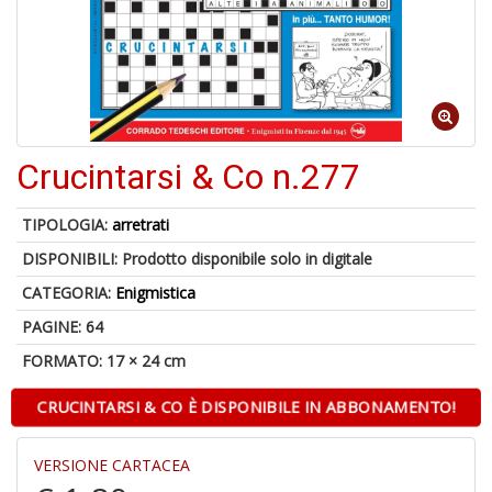
S
p
u
a
-
C
Crucintarsi & Co n.277
TIPOLOGIA:
arretrati
DISPONIBILI:
Prodotto disponibile solo in digitale
CATEGORIA:
Enigmistica
A
PAGINE: 64
a
FORMATO: 17 × 24 cm
p
S
i
CRUCINTARSI & CO È DISPONIBILE IN ABBONAMENTO!
VERSIONE CARTACEA