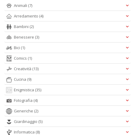
D
Animali
(7)
Arredamento
(4)
Bambini
(2)
S
Benessere
(3)
ag
s
Bici
(1)
di
i
Comics
(1)
Il
Creatività
(13)
M
C
Cucina
(9)
I
n
Enigmistica
(35)
+
D
Fotografia
(4)
Generiche
(2)
Giardinaggio
(5)
Informatica
(8)