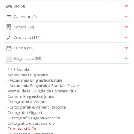
Bici
(4)
Calendari
(1)
Comics
(50)
Creatività
(112)
Cucina
(58)
Enigmistica
(84)
1,2,3 Sudoku
Accademia Enigmistica
- Accademia Enigmistica Estate
- Accademia Enigmistica Speciale Estate
Animali della Giungla da Colorare Plus
Corriere Enigmistico Junior
Crittografati & Varianti
- Crittografati & Varianti Raccolta
Crittografici Giganti
- Crittografici Giganti Raccolta
Crittografici e Cercaparole
Crucintarsi & Co