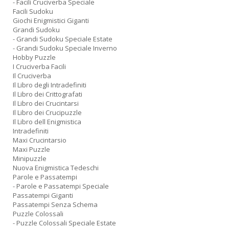
- Facili Cruciverba Speciale
Facili Sudoku
Giochi Enigmistici Giganti
Grandi Sudoku
- Grandi Sudoku Speciale Estate
- Grandi Sudoku Speciale Inverno
Hobby Puzzle
I Cruciverba Facili
Il Cruciverba
Il Libro degli Intradefiniti
Il Libro dei Crittografati
Il Libro dei Crucintarsi
Il Libro dei Crucipuzzle
Il Libro dell Enigmistica
Intradefiniti
Maxi Crucintarsio
Maxi Puzzle
Minipuzzle
Nuova Enigmistica Tedeschi
Parole e Passatempi
- Parole e Passatempi Speciale
Passatempi Giganti
Passatempi Senza Schema
Puzzle Colossali
- Puzzle Colossali Speciale Estate