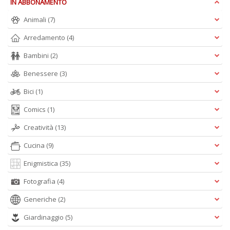
IN ABBONAMENTO
Animali
(7)
M
Arredamento
(4)
Ai
P
Bambini
(2)
1
e
Benessere
(3)
M
M
Bici
(1)
M
M
Comics
(1)
n
+
Creatività
(13)
D
Cucina
(9)
Enigmistica
(35)
Fotografia
(4)
Generiche
(2)
Giardinaggio
(5)
A