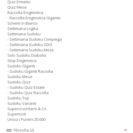
Quiz Ermetici
Quiz Mese
Raccolta Enigmistica
- Raccolta Enigmistica Gigante
Schemi in Bianco
Settimana Logika
Settimana Sudoku
- Settimana Sudoku Compiega
- Settimana Sudoku GDO
- Settimana Sudoku Mese
Solo Sudoku Diabolici
Stop Enigmistica
Sudoku Giganti
- Sudoku Giganti Raccolta
Sudoku Mese
Sudoku Quiz
- Sudoku Quiz Estate
- Sudoku Quiz Raccolta
Sudoku Top
Sudoku Varianti
Supercrucintarsi & Co.
Supertosti
Unisci i Puntini 20.000
Filosofia
(2)