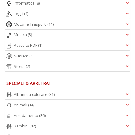
L
Informatica
(8)
O
C
Leggi
(1)
n
Motori e Trasporti
(11)
Musica
(5)
Raccolte PDF
(1)
Scienze
(3)
Storia
(2)
SPECIALI & ARRETRATI
Album da colorare
(31)
Animali
(14)
Arredamento
(36)
Bambini
(42)