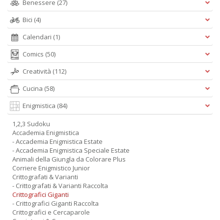
Benessere
(27)
Bici
(4)
Calendari
(1)
Comics
(50)
Creatività
(112)
Cucina
(58)
Enigmistica
(84)
1,2,3 Sudoku
Accademia Enigmistica
- Accademia Enigmistica Estate
- Accademia Enigmistica Speciale Estate
Animali della Giungla da Colorare Plus
Corriere Enigmistico Junior
Crittografati & Varianti
- Crittografati & Varianti Raccolta
Crittografici Giganti
- Crittografici Giganti Raccolta
Crittografici e Cercaparole