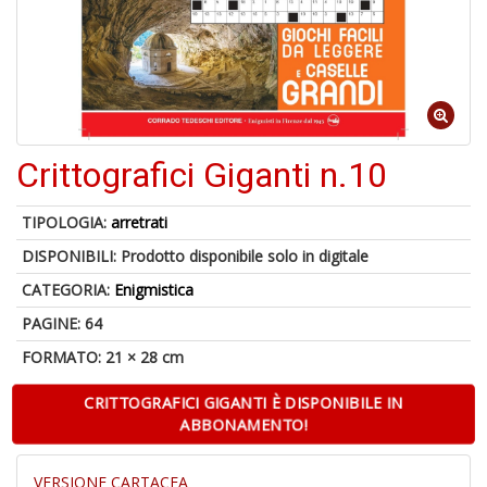
6
n
in
di
Crittografici Giganti n.10
TIPOLOGIA:
arretrati
DISPONIBILI:
Prodotto disponibile solo in digitale
A
p
CATEGORIA:
Enigmistica
u
a
PAGINE: 64
a
FORMATO: 21 × 28 cm
C
G
CRITTOGRAFICI GIGANTI È DISPONIBILE IN
ABBONAMENTO!
VERSIONE CARTACEA