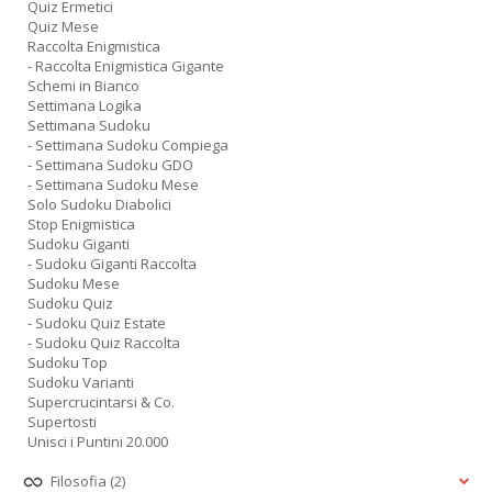
Quiz Ermetici
Quiz Mese
Raccolta Enigmistica
- Raccolta Enigmistica Gigante
Schemi in Bianco
Settimana Logika
Settimana Sudoku
- Settimana Sudoku Compiega
- Settimana Sudoku GDO
- Settimana Sudoku Mese
Solo Sudoku Diabolici
Stop Enigmistica
Sudoku Giganti
- Sudoku Giganti Raccolta
Sudoku Mese
Sudoku Quiz
- Sudoku Quiz Estate
- Sudoku Quiz Raccolta
Sudoku Top
Sudoku Varianti
Supercrucintarsi & Co.
Supertosti
Unisci i Puntini 20.000
Filosofia
(2)