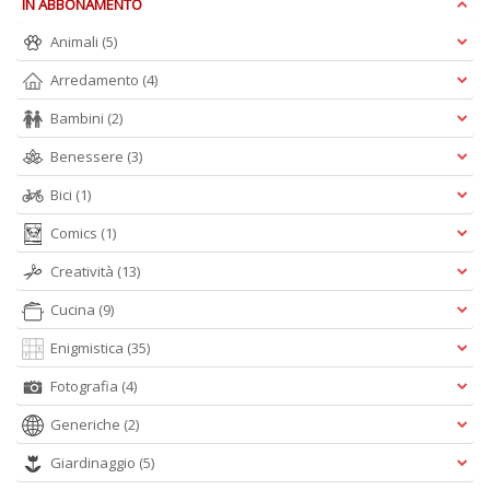
IN ABBONAMENTO
Animali
(5)
Arredamento
(4)
Bambini
(2)
Il
g
Benessere
(3)
s
e
Bici
(1)
s
U
Comics
(1)
U
F
Creatività
(13)
n
+
Cucina
(9)
D
Enigmistica
(35)
Fotografia
(4)
Generiche
(2)
Giardinaggio
(5)