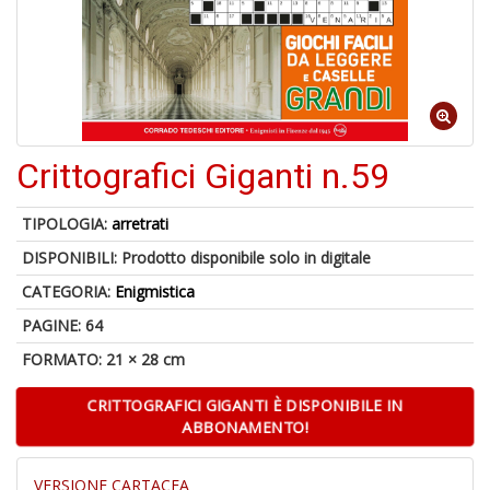
B
+
S
C
Crittografici Giganti n.59
1
f
TIPOLOGIA:
arretrati
DISPONIBILI:
Prodotto disponibile solo in digitale
CATEGORIA:
Enigmistica
PAGINE: 64
FORMATO: 21 × 28 cm
CRITTOGRAFICI GIGANTI È DISPONIBILE IN
A
ABBONAMENTO!
di
a
a
VERSIONE CARTACEA