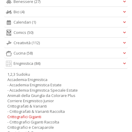
Benessere
(27)
Bici
(4)
Calendari
(1)
Comics
(50)
Creatività
(112)
Cucina
(58)
Enigmistica
(84)
1,2,3 Sudoku
Accademia Enigmistica
- Accademia Enigmistica Estate
- Accademia Enigmistica Speciale Estate
Animali della Giungla da Colorare Plus
Corriere Enigmistico Junior
Crittografati & Varianti
- Crittografati & Varianti Raccolta
Crittografici Giganti
- Crittografici Giganti Raccolta
Crittografici e Cercaparole