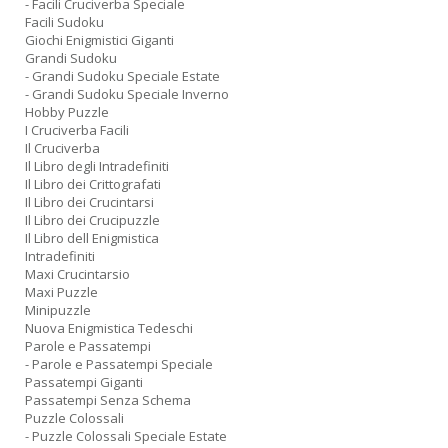
- Facili Cruciverba Speciale
Facili Sudoku
Giochi Enigmistici Giganti
Grandi Sudoku
- Grandi Sudoku Speciale Estate
- Grandi Sudoku Speciale Inverno
Hobby Puzzle
I Cruciverba Facili
Il Cruciverba
Il Libro degli Intradefiniti
Il Libro dei Crittografati
Il Libro dei Crucintarsi
Il Libro dei Crucipuzzle
Il Libro dell Enigmistica
Intradefiniti
Maxi Crucintarsio
Maxi Puzzle
Minipuzzle
Nuova Enigmistica Tedeschi
Parole e Passatempi
- Parole e Passatempi Speciale
Passatempi Giganti
Passatempi Senza Schema
Puzzle Colossali
- Puzzle Colossali Speciale Estate