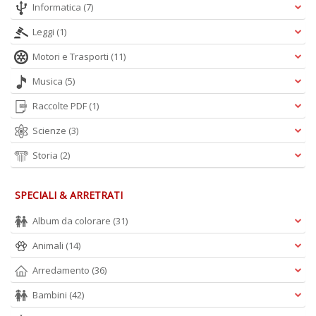
Informatica
(7)
A
L
Leggi
(1)
O
C
Motori e Trasporti
(11)
n
Musica
(5)
Raccolte PDF
(1)
Scienze
(3)
Storia
(2)
SPECIALI & ARRETRATI
Album da colorare
(31)
Animali
(14)
Arredamento
(36)
Bambini
(42)