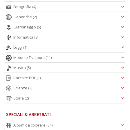
D
Fotografia
(4)
Generiche
(2)
Giardinaggio
(5)
Informatica
(8)
Leggi
(1)
A
L
Motori e Trasporti
(11)
O
Musica
(5)
C
n
Raccolte PDF
(1)
Scienze
(3)
Storia
(2)
SPECIALI & ARRETRATI
Album da colorare
(31)