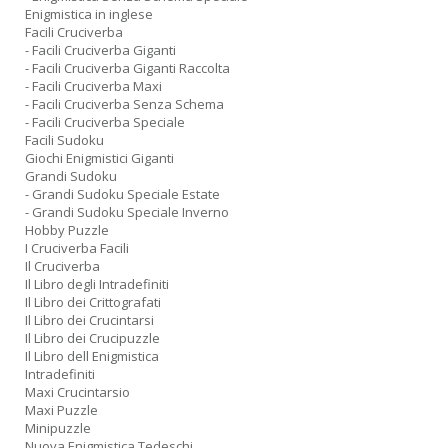
Enigmistica in inglese
Facili Cruciverba
- Facili Cruciverba Giganti
- Facili Cruciverba Giganti Raccolta
- Facili Cruciverba Maxi
- Facili Cruciverba Senza Schema
- Facili Cruciverba Speciale
Facili Sudoku
Giochi Enigmistici Giganti
Grandi Sudoku
- Grandi Sudoku Speciale Estate
- Grandi Sudoku Speciale Inverno
Hobby Puzzle
I Cruciverba Facili
Il Cruciverba
Il Libro degli Intradefiniti
Il Libro dei Crittografati
Il Libro dei Crucintarsi
Il Libro dei Crucipuzzle
Il Libro dell Enigmistica
Intradefiniti
Maxi Crucintarsio
Maxi Puzzle
Minipuzzle
Nuova Enigmistica Tedeschi