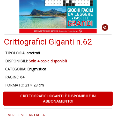
Crittografici Giganti n.62
1
f
+
TIPOLOGIA:
arretrati
A
DISPONIBILI:
Solo 4 copie disponibili
d
c
CATEGORIA:
Enigmistica
2
+
PAGINE: 64
M
FORMATO: 21 × 28 cm
d
re
CRITTOGRAFICI GIGANTI È DISPONIBILE IN
2
ABBONAMENTO!
VERSIONE CARTACEA