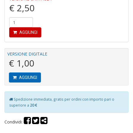
€ 2,50
6
f
AGGIUNGI
+
di
in
VERSIONE DIGITALE
r
€ 1,00
AGGIUNGI
Spedizione immediata, gratis per ordini con importo pari o
In
superiore a
20 €
M
di
F
Condividi:
M
n