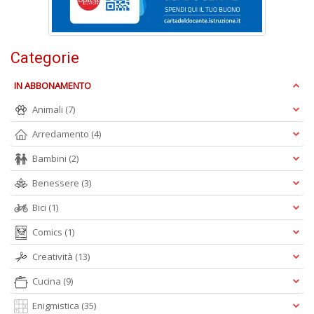
L
s
N
R
Categorie
G
n
+
IN ABBONAMENTO
D
Animali
(7)
Arredamento
(4)
Bambini
(2)
B
Benessere
(3)
n
ap
Bici
(1)
q
si
Comics
(1)
Il
M
Creatività
(13)
C
I
Cucina
(9)
n
Enigmistica
(35)
+