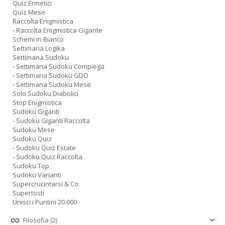
Quiz Ermetici
Quiz Mese
Raccolta Enigmistica
- Raccolta Enigmistica Gigante
Schemi in Bianco
Settimana Logika
Settimana Sudoku
- Settimana Sudoku Compiega
- Settimana Sudoku GDO
- Settimana Sudoku Mese
Solo Sudoku Diabolici
Stop Enigmistica
Sudoku Giganti
- Sudoku Giganti Raccolta
Sudoku Mese
Sudoku Quiz
- Sudoku Quiz Estate
- Sudoku Quiz Raccolta
Sudoku Top
Sudoku Varianti
Supercrucintarsi & Co.
Supertosti
Unisci i Puntini 20.000
Filosofia
(2)