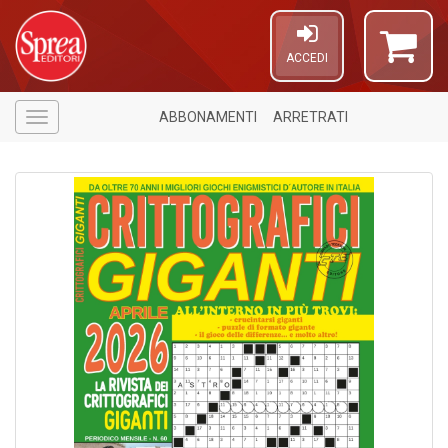
ACCEDI
ABBONAMENTI
ARRETRATI
Menù
U
a
c
C
S