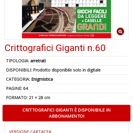
6
n
in
di
Crittografici Giganti n.60
TIPOLOGIA:
arretrati
DISPONIBILI:
Prodotto disponibile solo in digitale
CATEGORIA:
Enigmistica
PAGINE: 64
A
a
FORMATO: 21 × 28 cm
a
O
CRITTOGRAFICI GIGANTI È DISPONIBILE IN
d
ABBONAMENTO!
V
VERSIONE CARTACEA