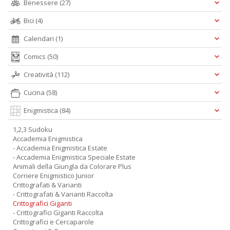
Benessere
(27)
Bici
(4)
Calendari
(1)
Comics
(50)
Creatività
(112)
Cucina
(58)
Enigmistica
(84)
1,2,3 Sudoku
Accademia Enigmistica
- Accademia Enigmistica Estate
- Accademia Enigmistica Speciale Estate
Animali della Giungla da Colorare Plus
Corriere Enigmistico Junior
Crittografati & Varianti
- Crittografati & Varianti Raccolta
Crittografici Giganti
- Crittografici Giganti Raccolta
Crittografici e Cercaparole