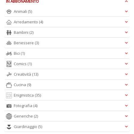
IN ABBONAMENTO
Is
di
Animali
(5)
po
K
Arredamento
(4)
n
Bambini
(2)
+
D
Benessere
(3)
Bici
(1)
Comics
(1)
Creatività
(13)
Cucina
(9)
A
L
Enigmistica
(35)
O
Fotografia
(4)
C
n
Generiche
(2)
Giardinaggio
(5)