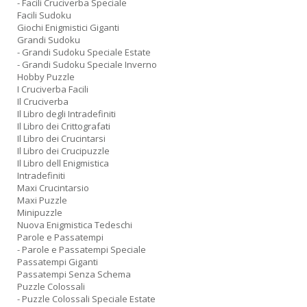
- Facili Cruciverba Speciale
Facili Sudoku
Giochi Enigmistici Giganti
Grandi Sudoku
- Grandi Sudoku Speciale Estate
- Grandi Sudoku Speciale Inverno
Hobby Puzzle
I Cruciverba Facili
Il Cruciverba
Il Libro degli Intradefiniti
Il Libro dei Crittografati
Il Libro dei Crucintarsi
Il Libro dei Crucipuzzle
Il Libro dell Enigmistica
Intradefiniti
Maxi Crucintarsio
Maxi Puzzle
Minipuzzle
Nuova Enigmistica Tedeschi
Parole e Passatempi
- Parole e Passatempi Speciale
Passatempi Giganti
Passatempi Senza Schema
Puzzle Colossali
- Puzzle Colossali Speciale Estate