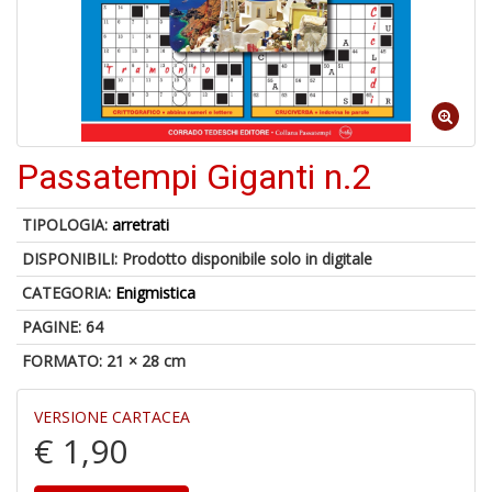
A
di
a
a
Passatempi Giganti n.2
B
d
TIPOLOGIA:
arretrati
DISPONIBILI:
Prodotto disponibile solo in digitale
CATEGORIA:
Enigmistica
PAGINE: 64
FORMATO: 21 × 28 cm
A
VERSIONE CARTACEA
à
€ 1,90
M
D
C