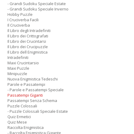
- Grandi Sudoku Speciale Estate
- Grandi Sudoku Speciale Inverno
Hobby Puzzle
I Cruciverba Facili
Il Cruciverba
Il Libro degli Intradefiniti
Il Libro dei Crittografati
Il Libro dei Crucintarsi
Il Libro dei Crucipuzzle
Il Libro dell Enigmistica
Intradefiniti
Maxi Crucintarsio
Maxi Puzzle
Minipuzzle
Nuova Enigmistica Tedeschi
Parole e Passatempi
- Parole e Passatempi Speciale
Passatempi Giganti
Passatempi Senza Schema
Puzzle Colossali
- Puzzle Colossali Speciale Estate
Quiz Ermetici
Quiz Mese
Raccolta Enigmistica
- Raccolta Enigmistica Gigante