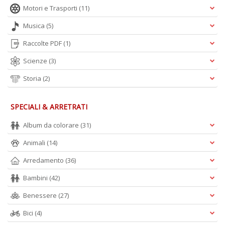
Motori e Trasporti
(11)
Musica
(5)
A
Raccolte PDF
(1)
L
O
Scienze
(3)
C
n
Storia
(2)
SPECIALI & ARRETRATI
Album da colorare
(31)
Animali
(14)
Arredamento
(36)
Bambini
(42)
Benessere
(27)
Bici
(4)