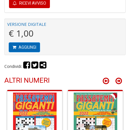
RICEVI AVVISO
A
VERSIONE DIGITALE
€ 1,00
AGGIUNGI
S
2
M
Condividi:
C
n
ALTRI NUMERI
+
D
M
di