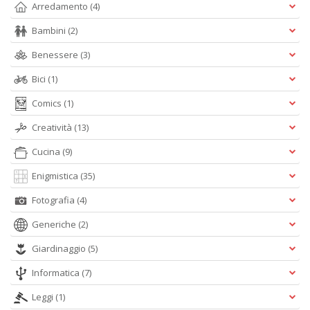
Ul
Arredamento
(4)
M
M
Bambini
(2)
n
Benessere
(3)
+
D
Bici
(1)
Comics
(1)
Creatività
(13)
C
Cucina
(9)
di
Enigmistica
(35)
c
W
Fotografia
(4)
V
n
Generiche
(2)
+
D
Giardinaggio
(5)
Informatica
(7)
Leggi
(1)