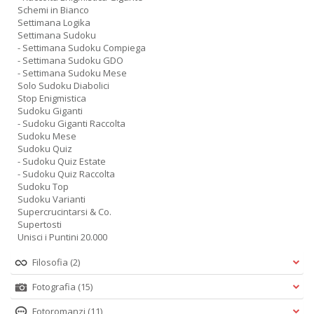
Schemi in Bianco
Settimana Logika
Settimana Sudoku
- Settimana Sudoku Compiega
- Settimana Sudoku GDO
- Settimana Sudoku Mese
Solo Sudoku Diabolici
Stop Enigmistica
Sudoku Giganti
- Sudoku Giganti Raccolta
Sudoku Mese
Sudoku Quiz
- Sudoku Quiz Estate
- Sudoku Quiz Raccolta
Sudoku Top
Sudoku Varianti
Supercrucintarsi & Co.
Supertosti
Unisci i Puntini 20.000
Filosofia
(2)
Fotografia
(15)
Fotoromanzi
(11)