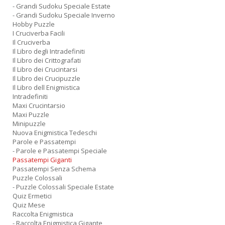
- Grandi Sudoku Speciale Estate
- Grandi Sudoku Speciale Inverno
Hobby Puzzle
I Cruciverba Facili
Il Cruciverba
Il Libro degli Intradefiniti
Il Libro dei Crittografati
Il Libro dei Crucintarsi
Il Libro dei Crucipuzzle
Il Libro dell Enigmistica
Intradefiniti
Maxi Crucintarsio
Maxi Puzzle
Minipuzzle
Nuova Enigmistica Tedeschi
Parole e Passatempi
- Parole e Passatempi Speciale
Passatempi Giganti
Passatempi Senza Schema
Puzzle Colossali
- Puzzle Colossali Speciale Estate
Quiz Ermetici
Quiz Mese
Raccolta Enigmistica
- Raccolta Enigmistica Gigante