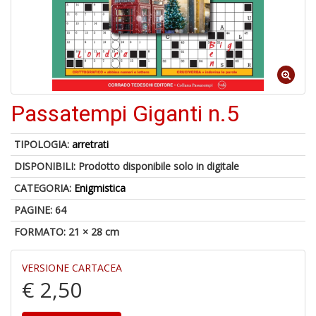
A
a
R
Passatempi Giganti n.5
TIPOLOGIA:
arretrati
DISPONIBILI:
Prodotto disponibile solo in digitale
4
CATEGORIA:
Enigmistica
n
in
PAGINE: 64
di
FORMATO: 21 × 28 cm
VERSIONE CARTACEA
€ 2,50