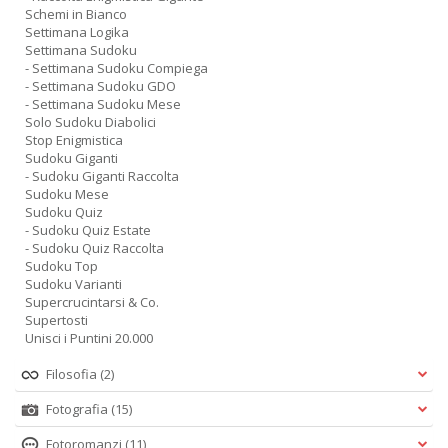
Schemi in Bianco
Settimana Logika
Settimana Sudoku
- Settimana Sudoku Compiega
- Settimana Sudoku GDO
- Settimana Sudoku Mese
Solo Sudoku Diabolici
Stop Enigmistica
Sudoku Giganti
- Sudoku Giganti Raccolta
Sudoku Mese
Sudoku Quiz
- Sudoku Quiz Estate
- Sudoku Quiz Raccolta
Sudoku Top
Sudoku Varianti
Supercrucintarsi & Co.
Supertosti
Unisci i Puntini 20.000
Filosofia
(2)
Fotografia
(15)
Fotoromanzi
(11)