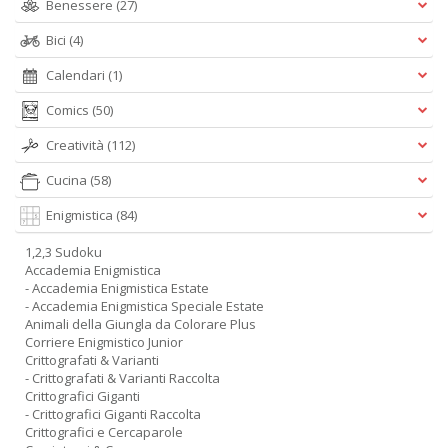
Benessere
(27)
Bici
(4)
Calendari
(1)
Comics
(50)
Creatività
(112)
Cucina
(58)
Enigmistica
(84)
1,2,3 Sudoku
Accademia Enigmistica
- Accademia Enigmistica Estate
- Accademia Enigmistica Speciale Estate
Animali della Giungla da Colorare Plus
Corriere Enigmistico Junior
Crittografati & Varianti
- Crittografati & Varianti Raccolta
Crittografici Giganti
- Crittografici Giganti Raccolta
Crittografici e Cercaparole