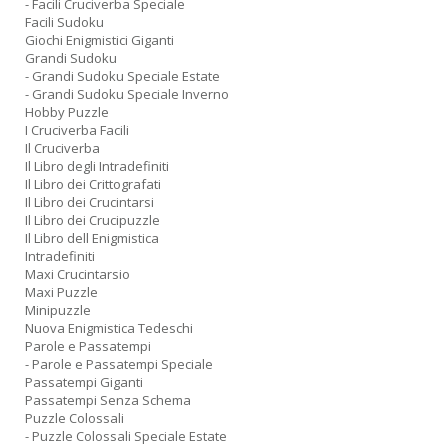
- Facili Cruciverba Speciale
Facili Sudoku
Giochi Enigmistici Giganti
Grandi Sudoku
- Grandi Sudoku Speciale Estate
- Grandi Sudoku Speciale Inverno
Hobby Puzzle
I Cruciverba Facili
Il Cruciverba
Il Libro degli Intradefiniti
Il Libro dei Crittografati
Il Libro dei Crucintarsi
Il Libro dei Crucipuzzle
Il Libro dell Enigmistica
Intradefiniti
Maxi Crucintarsio
Maxi Puzzle
Minipuzzle
Nuova Enigmistica Tedeschi
Parole e Passatempi
- Parole e Passatempi Speciale
Passatempi Giganti
Passatempi Senza Schema
Puzzle Colossali
- Puzzle Colossali Speciale Estate