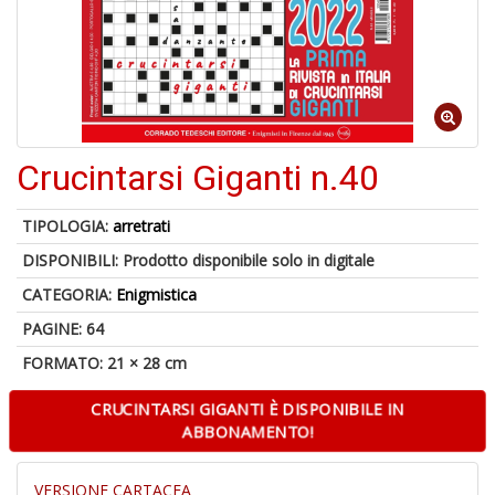
6
n
in
di
Crucintarsi Giganti n.40
TIPOLOGIA:
arretrati
DISPONIBILI:
Prodotto disponibile solo in digitale
4
CATEGORIA:
Enigmistica
n
PAGINE: 64
c
c
FORMATO: 21 × 28 cm
di
in
CRUCINTARSI GIGANTI È DISPONIBILE IN
o
ABBONAMENTO!
VERSIONE CARTACEA