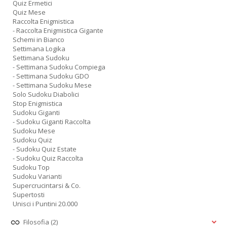
Quiz Ermetici
Quiz Mese
Raccolta Enigmistica
- Raccolta Enigmistica Gigante
Schemi in Bianco
Settimana Logika
Settimana Sudoku
- Settimana Sudoku Compiega
- Settimana Sudoku GDO
- Settimana Sudoku Mese
Solo Sudoku Diabolici
Stop Enigmistica
Sudoku Giganti
- Sudoku Giganti Raccolta
Sudoku Mese
Sudoku Quiz
- Sudoku Quiz Estate
- Sudoku Quiz Raccolta
Sudoku Top
Sudoku Varianti
Supercrucintarsi & Co.
Supertosti
Unisci i Puntini 20.000
Filosofia
(2)