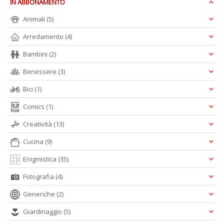
IN ABBONAMENTO
Animali
(5)
c
Arredamento
(4)
C
Bambini
(2)
n
+
Benessere
(3)
D
Bici
(1)
Comics
(1)
Creatività
(13)
Cucina
(9)
A
Enigmistica
(35)
L
O
Fotografia
(4)
C
Generiche
(2)
n
Giardinaggio
(5)