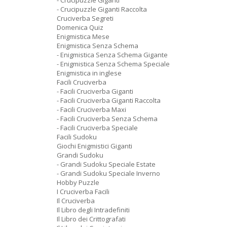
- Crucipuzzle Giganti
- Crucipuzzle Giganti Raccolta
Cruciverba Segreti
Domenica Quiz
Enigmistica Mese
Enigmistica Senza Schema
- Enigmistica Senza Schema Gigante
- Enigmistica Senza Schema Speciale
Enigmistica in inglese
Facili Cruciverba
- Facili Cruciverba Giganti
- Facili Cruciverba Giganti Raccolta
- Facili Cruciverba Maxi
- Facili Cruciverba Senza Schema
- Facili Cruciverba Speciale
Facili Sudoku
Giochi Enigmistici Giganti
Grandi Sudoku
- Grandi Sudoku Speciale Estate
- Grandi Sudoku Speciale Inverno
Hobby Puzzle
I Cruciverba Facili
Il Cruciverba
Il Libro degli Intradefiniti
Il Libro dei Crittografati