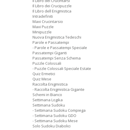
Il Libro dei Crucintarsi
Il Libro dei Crucipuzzle
Il Libro dell Enigmistica
Intradefiniti
Maxi Crucintarsio
Maxi Puzzle
Minipuzzle
Nuova Enigmistica Tedeschi
Parole e Passatempi
- Parole e Passatempi Speciale
Passatempi Giganti
Passatempi Senza Schema
Puzzle Colossali
- Puzzle Colossali Speciale Estate
Quiz Ermetici
Quiz Mese
Raccolta Enigmistica
- Raccolta Enigmistica Gigante
Schemi in Bianco
Settimana Logika
Settimana Sudoku
- Settimana Sudoku Compiega
- Settimana Sudoku GDO
- Settimana Sudoku Mese
Solo Sudoku Diabolici