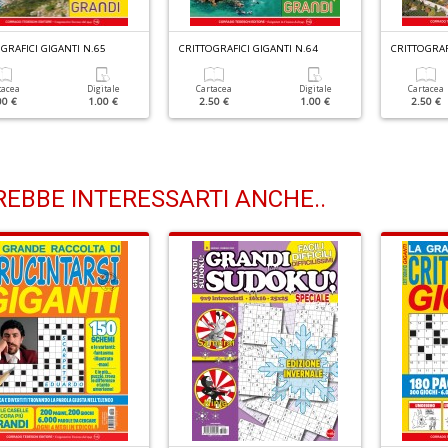
GRAFICI GIGANTI N.65
CRITTOGRAFICI GIGANTI N.64
CRITTOGRAF
tacea
Digitale
Cartacea
Digitale
Cartacea
00 €
1.00 €
2.50 €
1.00 €
2.50 €
EBBE INTERESSARTI ANCHE..