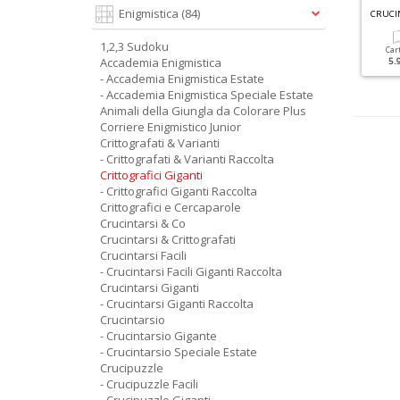
G
RANDI SUDOKU SPECIALE ESTATE N.2
G
RANDI SUDOKU SPECIALE INVERNO N.3
Enigmistica
(84)
1,2,3 Sudoku
Cartacea
Digitale
Cartacea
Digitale
Car
Accademia Enigmistica
3.50 €
1.90 €
3.50 €
1.90 €
5.
- Accademia Enigmistica Estate
- Accademia Enigmistica Speciale Estate
Animali della Giungla da Colorare Plus
Corriere Enigmistico Junior
Crittografati & Varianti
- Crittografati & Varianti Raccolta
Crittografici Giganti
- Crittografici Giganti Raccolta
Crittografici e Cercaparole
Crucintarsi & Co
Crucintarsi & Crittografati
Crucintarsi Facili
- Crucintarsi Facili Giganti Raccolta
Crucintarsi Giganti
- Crucintarsi Giganti Raccolta
Crucintarsio
- Crucintarsio Gigante
- Crucintarsio Speciale Estate
Crucipuzzle
- Crucipuzzle Facili