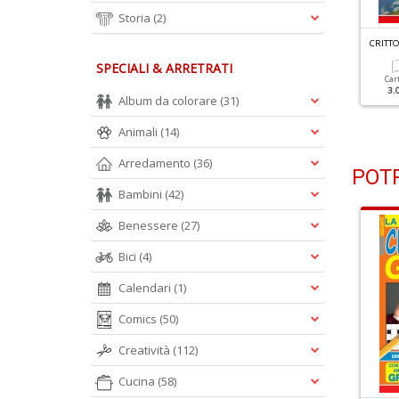
Storia
(2)
RITTOGRAFICI GIGANTI N.52
CRITTOGRAFICI GIGANTI N.51
CRITTO
SPECIALI & ARRETRATI
Cartacea
Digitale
Cartacea
Digitale
Car
2.50 €
1.00 €
2.50 €
1.00 €
3.
Album da colorare
(31)
Animali
(14)
Arredamento
(36)
POTR
Bambini
(42)
Benessere
(27)
Bici
(4)
Calendari
(1)
Comics
(50)
Creatività
(112)
Cucina
(58)