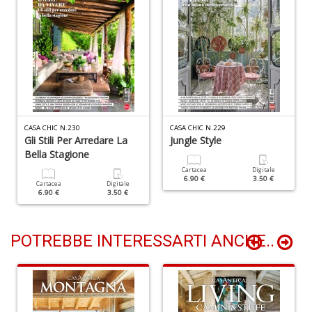
G
n
+
D
N
CASA CHIC N.230
CASA CHIC N.229
C
Gli Stili Per Arredare La
Jungle Style
M
Bella Stagione
n
Cartacea
Digitale
+
6.90 €
3.50 €
Cartacea
Digitale
D
6.90 €
3.50 €
POTREBBE INTERESSARTI ANCHE..
I