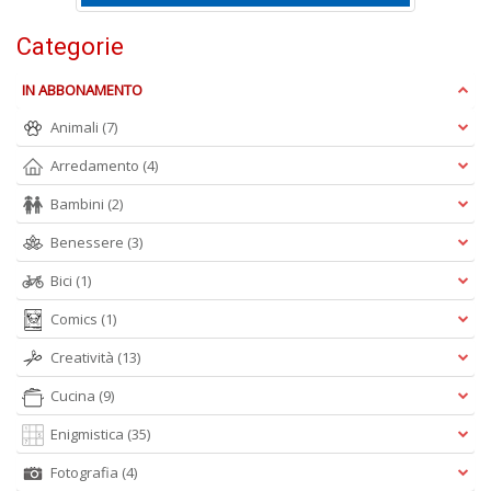
S
7
Categorie
l
P
IN ABBONAMENTO
C
n
Animali
(7)
+
Arredamento
(4)
D
Bambini
(2)
Benessere
(3)
Bici
(1)
Comics
(1)
A
Creatività
(13)
L
O
Cucina
(9)
C
Enigmistica
(35)
n
Fotografia
(4)