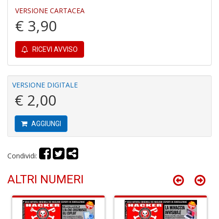
VERSIONE CARTACEA
€ 3,90
A
s
di
RICEVI AVVISO
h
W
M
M
VERSIONE DIGITALE
n
€ 2,00
+
D
AGGIUNGI
Condividi:
I
pi
ALTRI NUMERI
di
u
v
R