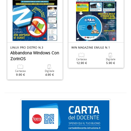
D
B
C
R
n
+
D
LINUX PRO DISTRO N.3
WIN MAGAZINE EMULE N.1
Abbandona Windows Con
ZorinOS
Cartacea
Digitale
12.90 €
5.90 €
R
Cartacea
Digitale
9.90 €
4.90 €
Pi
H
J
n
+
D