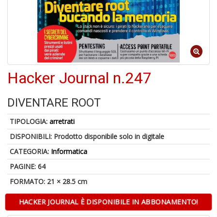
6
f
+
di
in
Hacker Journal n.247
r
DIVENTARE ROOT
TIPOLOGIA:
arretrati
DISPONIBILI:
Prodotto disponibile solo in digitale
6
n
CATEGORIA:
Informatica
in
di
PAGINE: 64
FORMATO: 21 × 28.5 cm
HACKER JOURNAL È DISPONIBILE IN ABBONAMENTO!