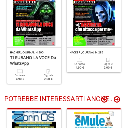
D
n
+
D
L
B
HACKER JOURNAL N.290
HACKER JOURNAL N.289
TI RUBANO LA VOCE Da
T
WhatsApp
G
Cartacea
Digitale
4.90 €
2.00 €
M
n
Cartacea
Digitale
4.90 €
2.00 €
+
D
POTREBBE INTERESSARTI ANCHE..