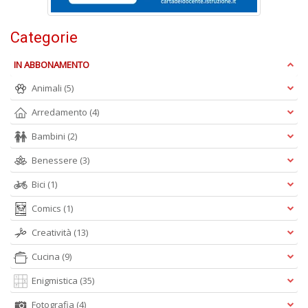
ci
d
ga
Categorie
G
M
IN ABBONAMENTO
n
+
Animali
(5)
D
Arredamento
(4)
Bambini
(2)
Benessere
(3)
C
Bici
(1)
G
n
Comics
(1)
+
D
Creatività
(13)
Cucina
(9)
Enigmistica
(35)
S
Fotografia
(4)