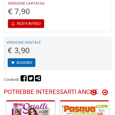
VERSIONE CARTACEA
€ 7,90
Fi
RICEVI AVVISO
a
p
c
Pr
VERSIONE DIGITALE
P
€ 3,90
C
S
n
AGGIUNGI
+
D
Condividi:
POTREBBE INTERESSARTI ANCHE..
P
C
R
S