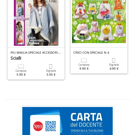
n
+
D
Li
P
IU MAGLIA SPECIALE ACCESSORI N.4
CREO CON SPECIALE N.4
De
Scialli
al
Cartacea
Digitale
M
9.90 €
4.90 €
Cartacea
Digitale
n
5.90 €
3.00 €
+
D
L