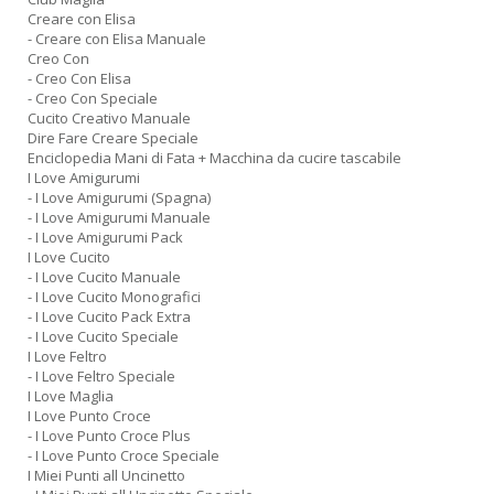
Creare con Elisa
- Creare con Elisa Manuale
Creo Con
- Creo Con Elisa
- Creo Con Speciale
Cucito Creativo Manuale
Dire Fare Creare Speciale
Enciclopedia Mani di Fata + Macchina da cucire tascabile
I Love Amigurumi
- I Love Amigurumi (Spagna)
- I Love Amigurumi Manuale
- I Love Amigurumi Pack
I Love Cucito
- I Love Cucito Manuale
- I Love Cucito Monografici
- I Love Cucito Pack Extra
- I Love Cucito Speciale
I Love Feltro
- I Love Feltro Speciale
I Love Maglia
I Love Punto Croce
- I Love Punto Croce Plus
- I Love Punto Croce Speciale
I Miei Punti all Uncinetto