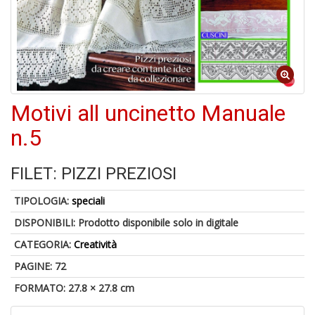
S
p
u
a
-
C
Motivi all uncinetto Manuale
n.5
FILET: PIZZI PREZIOSI
TIPOLOGIA:
speciali
A
a
DISPONIBILI:
Prodotto disponibile solo in digitale
a
CATEGORIA:
Creatività
P
C
PAGINE: 72
FORMATO: 27.8 × 27.8 cm