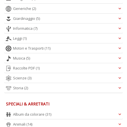
e
Generiche
(2)
t
D
Giardinaggio
(5)
M
n
Informatica
(7)
+
D
Leggi
(1)
Motori e Trasporti
(11)
Musica
(5)
Raccolte PDF
(1)
Scienze
(3)
A
Storia
(2)
L
O
C
SPECIALI & ARRETRATI
n
Album da colorare
(31)
Animali
(14)