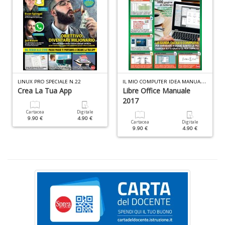
D
G
pi
in
I
L MIO COMPUTER IDEA MANUALE N.5
LINUX PRO SPECIALE N.22
p
Crea La Tua App
Libre Office Manuale
t
2017
R
Cartacea
Digitale
p
9.90 €
4.90 €
Cartacea
Digitale
fr
9.90 €
4.90 €
a
a
n
+
D