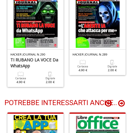
P
e
F
R
T
S
n
HACKER JOURNAL N.290
HACKER JOURNAL N.289
+
TI RUBANO LA VOCE Da
D
WhatsApp
Cartacea
Digitale
4.90 €
2.00 €
Cartacea
Digitale
4.90 €
2.00 €
POTREBBE INTERESSARTI ANCHE..
C
G
n
+