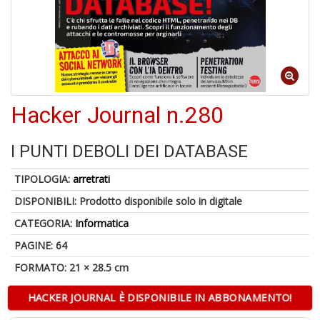
5
n
in
Hacker Journal n.280
di
I PUNTI DEBOLI DEI DATABASE
1
TIPOLOGIA:
arretrati
f
DISPONIBILI:
Prodotto disponibile solo in digitale
CATEGORIA:
Informatica
PAGINE: 64
FORMATO: 21 × 28.5 cm
HACKER JOURNAL È DISPONIBILE IN ABBONAMENTO!
G
C