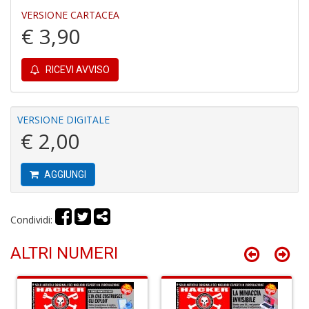
2
VERSIONE CARTACEA
S
€ 3,90
n
+
D
RICEVI AVVISO
VERSIONE DIGITALE
€ 2,00
R
p
AGGIUNGI
2
N
P
Condividi:
R
P
n
ALTRI NUMERI
+
D