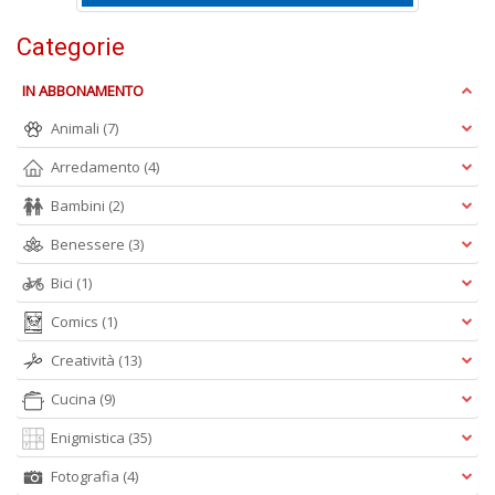
P
W
Categorie
V
n
IN ABBONAMENTO
+
D
Animali
(7)
Arredamento
(4)
Bambini
(2)
Benessere
(3)
Bici
(1)
A
Comics
(1)
L
O
Creatività
(13)
C
n
Cucina
(9)
Enigmistica
(35)
Fotografia
(4)