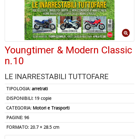
d
V
Youngtimer & Modern Classic
n.10
6
f
+
LE INARRESTABILI TUTTOFARE
di
in
TIPOLOGIA:
arretrati
r
DISPONIBILI:
19 copie
CATEGORIA:
Motori e Trasporti
PAGINE: 96
FORMATO: 20.7 × 28.5 cm