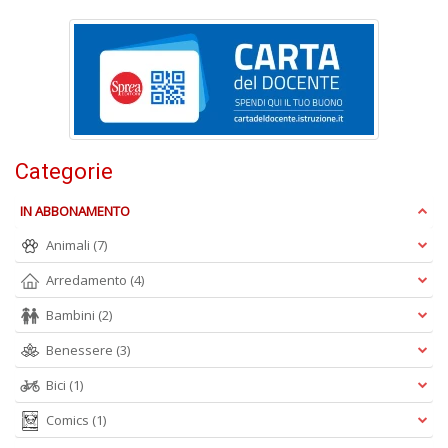
+
D
Fa
S
Categorie
n
+
D
IN ABBONAMENTO
Animali
(7)
Arredamento
(4)
Bambini
(2)
Benessere
(3)
A
Bici
(1)
L
O
Comics
(1)
C