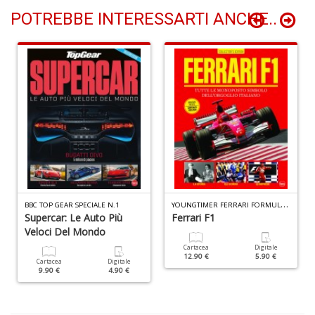
n
POTREBBE INTERESSARTI ANCHE..
+
D
H
n
+
D
Y
OUNGTIMER FERRARI FORMULA 1 N.1
BBC TOP GEAR SPECIALE N.1
Supercar: Le Auto Più
Ferrari F1
Veloci Del Mondo
Cartacea
Digitale
12.90 €
5.90 €
Cartacea
Digitale
E
9.90 €
4.90 €
S
S
n