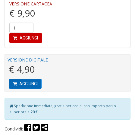
VERSIONE CARTACEA
4
€ 9,90
n
c
c
di
in
AGGIUNGI
o
VERSIONE DIGITALE
€ 4,90
AGGIUNGI
Fr
D
D
Spedizione immediata, gratis per ordini con importo pari o
in
superiore a
20 €
D
S
n
Condividi:
+