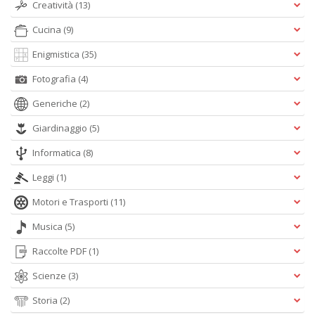
n
Creatività
(13)
Cucina
(9)
Enigmistica
(35)
Fotografia
(4)
Generiche
(2)
Giardinaggio
(5)
Informatica
(8)
Leggi
(1)
Motori e Trasporti
(11)
Musica
(5)
Raccolte PDF
(1)
Scienze
(3)
Storia
(2)