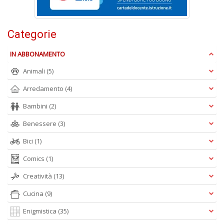
e
t
D
Categorie
M
n
IN ABBONAMENTO
+
D
Animali
(5)
Arredamento
(4)
Bambini
(2)
Benessere
(3)
Bici
(1)
A
L
Comics
(1)
O
C
Creatività
(13)
n
Cucina
(9)
Enigmistica
(35)