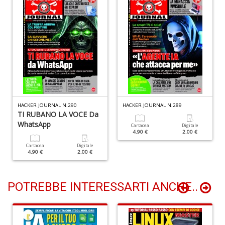
n
+
D
Li
De
al
HACKER JOURNAL N.290
HACKER JOURNAL N.289
M
TI RUBANO LA VOCE Da
n
WhatsApp
Cartacea
Digitale
+
4.90 €
2.00 €
D
Cartacea
Digitale
4.90 €
2.00 €
POTREBBE INTERESSARTI ANCHE..
L