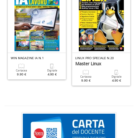
ci
d
ga
G
M
n
+
D
WIN MAGAZINE IA N.1
LINUX PRO SPECIALE N.20
Master Linux
Cartacea
Digitale
9.90 €
4.90 €
Cartacea
Digitale
C
9.90 €
4.90 €
G
n
+
D
S