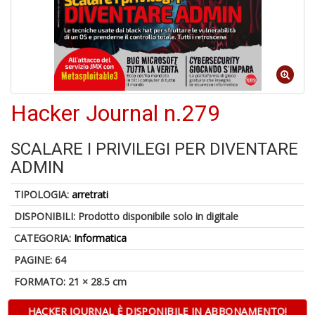
S
p
u
a
-
C
Hacker Journal n.279
SCALARE I PRIVILEGI PER DIVENTARE
ADMIN
TIPOLOGIA:
arretrati
A
DISPONIBILI:
Prodotto disponibile solo in digitale
a
a
CATEGORIA:
Informatica
P
PAGINE: 64
C
FORMATO: 21 × 28.5 cm
HACKER JOURNAL È DISPONIBILE IN ABBONAMENTO!