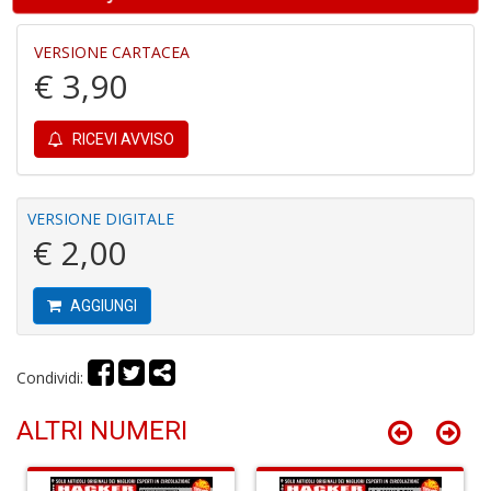
VERSIONE CARTACEA
€ 3,90
Fi
a
p
RICEVI AVVISO
c
Pr
P
C
VERSIONE DIGITALE
S
€ 2,00
n
+
D
AGGIUNGI
Condividi:
P
ALTRI NUMERI
C
R
S