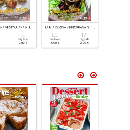
L
A MIA CUCINA VEGETARIANA N.136
L
A MIA CUCINA VEGETARIANA N.135
Ravioli Per T
Digitale
Cartacea
Digitale
2.00 €
4.90 €
2.00 €
Cartacea
4.90 €