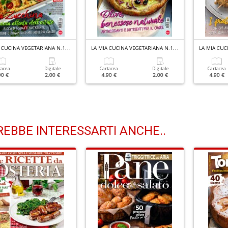
L
A MIA CUCINA VEGETARIANA N.138
L
A MIA CUCINA VEGETARIANA N.137
tacea
Digitale
Cartacea
Digitale
Cartacea
90 €
2.00 €
4.90 €
2.00 €
4.90 €
EBBE INTERESSARTI ANCHE..