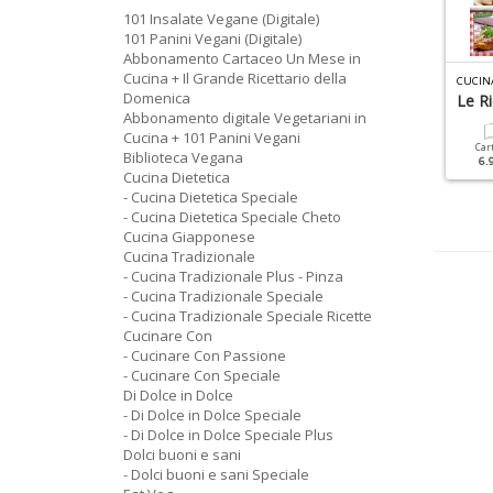
101 Insalate Vegane (Digitale)
101 Panini Vegani (Digitale)
Abbonamento Cartaceo Un Mese in
Cucina + Il Grande Ricettario della
R
ICETTE TRADIZIONALI SPECIALE N.8
C
UCINA TRADIZIONALE SPECIALE N.3
Domenica
izze E Focacce
Pizze E Focacce
Le Ri
Abbonamento digitale Vegetariani in
Cucina + 101 Panini Vegani
Cartacea
Digitale
Cartacea
Digitale
Car
Biblioteca Vegana
3.90 €
1.90 €
6.90 €
3.50 €
6.
Cucina Dietetica
- Cucina Dietetica Speciale
- Cucina Dietetica Speciale Cheto
Cucina Giapponese
Cucina Tradizionale
- Cucina Tradizionale Plus - Pinza
- Cucina Tradizionale Speciale
- Cucina Tradizionale Speciale Ricette
Cucinare Con
- Cucinare Con Passione
- Cucinare Con Speciale
Di Dolce in Dolce
- Di Dolce in Dolce Speciale
- Di Dolce in Dolce Speciale Plus
Dolci buoni e sani
- Dolci buoni e sani Speciale