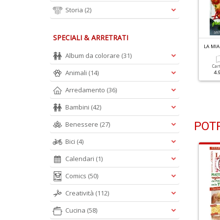
Storia
(2)
SPECIALI & ARRETRATI
L
A MIA CUCINA VEGETARIANA N.125
L
A MIA CUCINA VEGETARIANA N.124
dee Per Assaporare I Fiori
La Primavera Nel Piatto
Album da colorare
(31)
i Zucca
Car
Animali
(14)
4.
Cartacea
Digitale
3.90 €
1.90 €
Cartacea
Digitale
Arredamento
(36)
3.90 €
1.90 €
Bambini
(42)
POTR
Benessere
(27)
Bici
(4)
Calendari
(1)
Comics
(50)
Creatività
(112)
Cucina
(58)