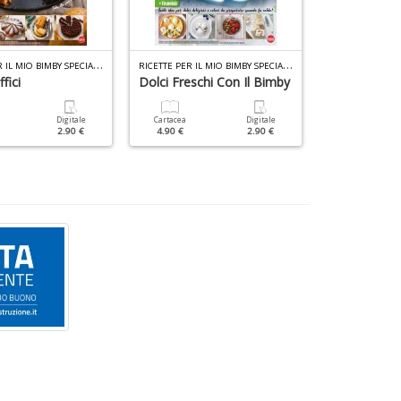
R
ICETTE PER IL MIO BIMBY SPECIALE N.3
R
ICETTE PER IL MIO BIMBY SPECIALE N.8
DI DOLCE IN DO
fici
Dolci Freschi Con Il Bimby
Biscotti
Digitale
Cartacea
Digitale
Cartacea
2.90 €
4.90 €
2.90 €
6.90 €