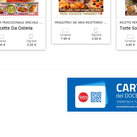
C
UCINA TRADIZIONALE SPECIALE N.1
F
RIGGITRICI AD ARIA RICETTARIO N.2
cette Da Osteria
Torte Sof
Cartacea
Digitale
7.90 €
3.50 €
tacea
Digitale
Cartacea
90 €
3.50 €
4.90 €