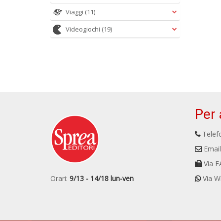
Viaggi
(11)
Videogiochi
(19)
Per 
Telefo
Email
Via F
Orari:
9/13 - 14/18 lun-ven
Via W