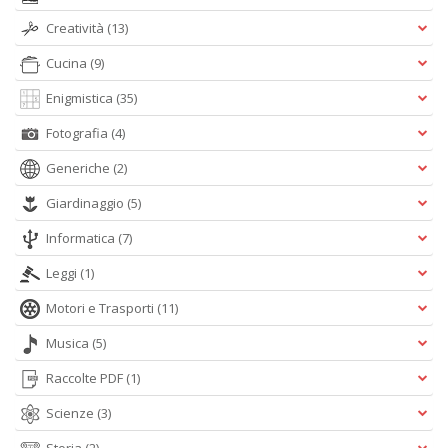
M
Creatività
(13)
M
n
Cucina
(9)
+
D
Enigmistica
(35)
Fotografia
(4)
Generiche
(2)
Giardinaggio
(5)
Informatica
(7)
A
Leggi
(1)
L
O
Motori e Trasporti
(11)
C
n
Musica
(5)
Raccolte PDF
(1)
Scienze
(3)