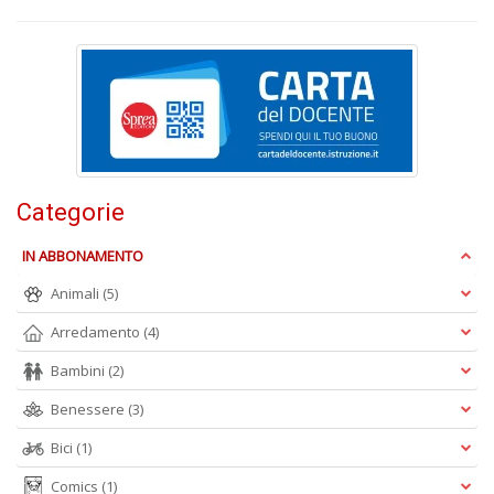
I
n
+
D
B
Categorie
T
Il
IN ABBONAMENTO
M
C
Animali
(5)
n
+
Arredamento
(4)
D
Bambini
(2)
Benessere
(3)
Bici
(1)
I
Comics
(1)
1