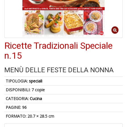
A
p
u
a
M
Ricette Tradizionali Speciale
C
n.15
MENÙ DELLE FESTE DELLA NONNA
A
TIPOLOGIA:
speciali
a
G
DISPONIBILI:
7 copie
S
CATEGORIA:
Cucina
PAGINE: 96
FORMATO: 20.7 × 28.5 cm