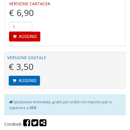
VERSIONE CARTACEA
€ 6,90
M
H
K
2
S
AGGIUNGI
n
+
D
VERSIONE DIGITALE
€ 3,50
AGGIUNGI
S
P
Il
M
Spedizione immediata, gratis per ordini con importo pari o
G
superiore a
20 €
F
n
+
Condividi:
D