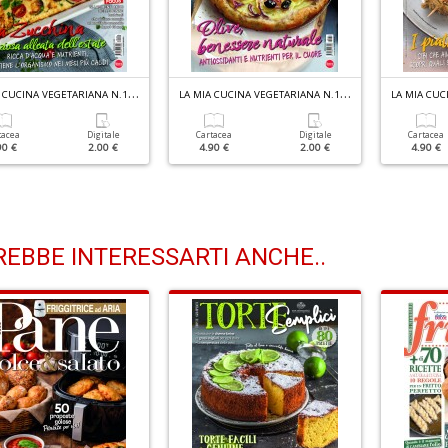
L
A MIA CUCINA VEGETARIANA N.138
L
A MIA CUCINA VEGETARIANA N.137
tacea
Digitale
Cartacea
Digitale
Cartacea
90 €
2.00 €
4.90 €
2.00 €
4.90 €
EBBE INTERESSARTI ANCHE..