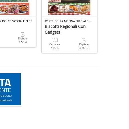
T
ORTE DELLA NONNA SPECIALE N.49
N DOLCE SPECIALE N.63
Biscotti Regionali Con
Quiche Strud
Gadgets
Salati
Digitale
3.50 €
Cartacea
Digitale
Cartacea
7.90 €
3.90 €
3.90 €