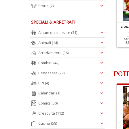
Storia
(2)
SPECIALI & ARRETRATI
L
A MIA CUCINA VEGETARIANA N.124
L
A MIA CUCINA VEGETARIANA N.123
a Primavera Nel Piatto
Cavolo Cappuccio
Album da colorare
(31)
Car
Animali
(14)
4.
Cartacea
Digitale
Cartacea
Digitale
3.90 €
1.90 €
3.90 €
1.90 €
Arredamento
(36)
Bambini
(42)
POTR
Benessere
(27)
Bici
(4)
Calendari
(1)
Comics
(50)
Creatività
(112)
Cucina
(58)