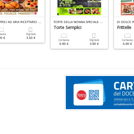
F
RIGGITRICI AD ARIA RICETTARIO N.2
T
ORTE DELLA NONNA SPECIALE N.54
DI DOLCE I
Torte Semplici
Frittelle
tacea
Digitale
90 €
3.50 €
Cartacea
Digitale
Cartacea
6.90 €
3.90 €
6.90 €