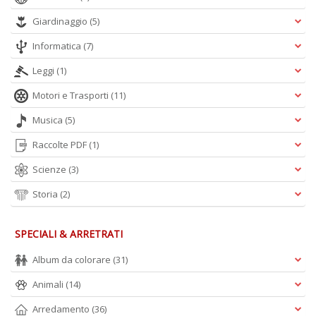
n
Giardinaggio
(5)
+
D
Informatica
(7)
Leggi
(1)
Motori e Trasporti
(11)
Musica
(5)
Raccolte PDF
(1)
A
L
Scienze
(3)
O
Storia
(2)
C
n
SPECIALI & ARRETRATI
Album da colorare
(31)
Animali
(14)
Arredamento
(36)