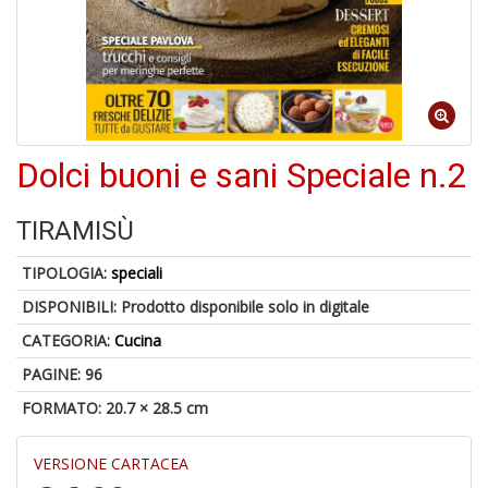
A
di
a
a
R
Dolci buoni e sani Speciale n.2
TIRAMISÙ
TIPOLOGIA:
speciali
5
n
DISPONIBILI:
Prodotto disponibile solo in digitale
in
CATEGORIA:
Cucina
di
PAGINE: 96
FORMATO: 20.7 × 28.5 cm
VERSIONE CARTACEA