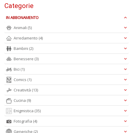
A
Categorie
f
B
IN ABBONAMENTO
T
G
Animali
(5)
n
+
Arredamento
(4)
D
Bambini
(2)
Benessere
(3)
Bici
(1)
D
Q
Comics
(1)
n
+
Creatività
(13)
D
Cucina
(9)
Enigmistica
(35)
Fotografia
(4)
C
G
Generiche
(2)