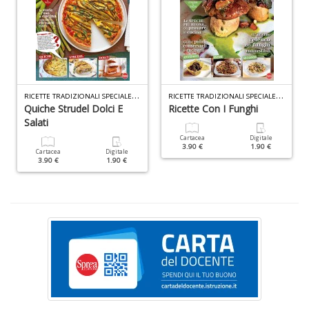
D
A
R
ICETTE TRADIZIONALI SPECIALE N.11
R
ICETTE TRADIZIONALI SPECIALE N.12
d
Quiche Strudel Dolci E
Ricette Con I Funghi
p
Salati
P
Cartacea
Digitale
D
3.90 €
1.90 €
Cartacea
Digitale
M
3.90 €
1.90 €
n
+
D