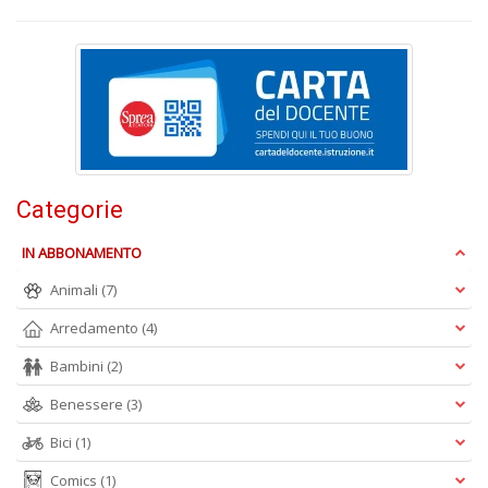
Fa
S
n
Categorie
+
D
IN ABBONAMENTO
Animali
(7)
Arredamento
(4)
M
Bambini
(2)
c
L
Benessere
(3)
N
M
Bici
(1)
n
Comics
(1)
+