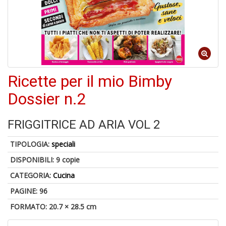
1
n
in
Ricette per il mio Bimby
di
Dossier n.2
FRIGGITRICE AD ARIA VOL 2
TIPOLOGIA:
speciali
U
DISPONIBILI:
9 copie
a
di
CATEGORIA:
Cucina
a
a
PAGINE: 96
C
FORMATO: 20.7 × 28.5 cm