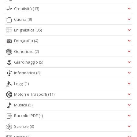
D
Creatività
(13)
Cucina
(9)
Enigmistica
(35)
C
Fotografia
(4)
ai
pi
Generiche
(2)
D
D
Giardinaggio
(5)
in
D
Informatica
(8)
n
+
Leggi
(1)
D
Motori e Trasporti
(11)
Musica
(5)
Raccolte PDF
(1)
Scienze
(3)