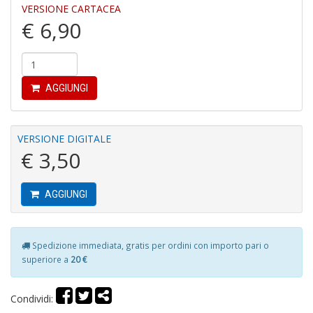
VERSIONE CARTACEA
€ 6,90
I
G
AGGIUNGI
P
C
la
VERSIONE DIGITALE
S
€ 3,50
S
n
+
D
AGGIUNGI
Spedizione immediata, gratis per ordini con importo pari o
superiore a
20 €
L
G
S
Condividi:
d