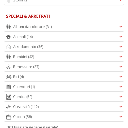
Storia
(2)
A
L
O
SPECIALI & ARRETRATI
C
n
Album da colorare
(31)
Animali
(14)
Arredamento
(36)
Bambini
(42)
Benessere
(27)
Bici
(4)
Calendari
(1)
Comics
(50)
Creatività
(112)
Cucina
(58)
101 Insalate Vegane (Digitale)