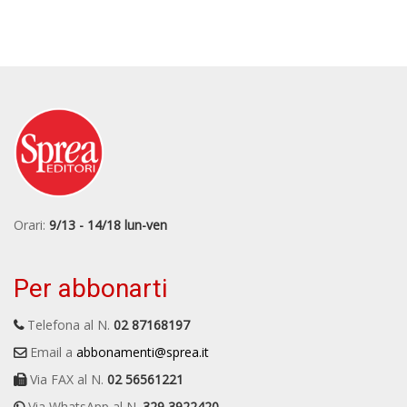
Orari:
9/13 - 14/18 lun-ven
Per abbonarti
Telefona al N.
02 87168197
Email a
abbonamenti@sprea.it
Via FAX al N.
02 56561221
Via WhatsApp al N.
329 3922420