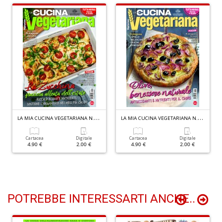
S
d
m
H
D
n
+
D
L
A MIA CUCINA VEGETARIANA N.138
L
A MIA CUCINA VEGETARIANA N.137
Cartacea
Digitale
Cartacea
Digitale
4.90 €
2.00 €
4.90 €
2.00 €
N
c
S
n
POTREBBE INTERESSARTI ANCHE..
+
D