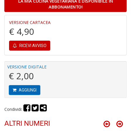
LA MIA CUCINA VEGETARIANA È DISPONIBILE IN
ABBONAMENTO!
VERSIONE CARTACEA
C
€ 4,90
P
P
C
RICEVI AVVISO
n
+
D
VERSIONE DIGITALE
€ 2,00
AGGIUNGI
B
n
+
D
Condividi:
ALTRI NUMERI