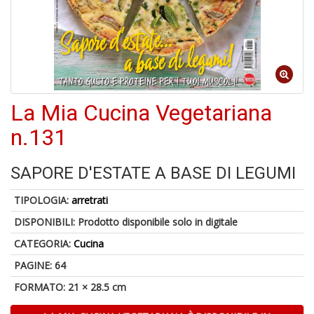
6
n
c
c
La Mia Cucina Vegetariana
di
in
n.131
o
SAPORE D'ESTATE A BASE DI LEGUMI
TIPOLOGIA:
arretrati
DISPONIBILI:
Prodotto disponibile solo in digitale
A
a
CATEGORIA:
Cucina
G
S
PAGINE: 64
FORMATO: 21 × 28.5 cm