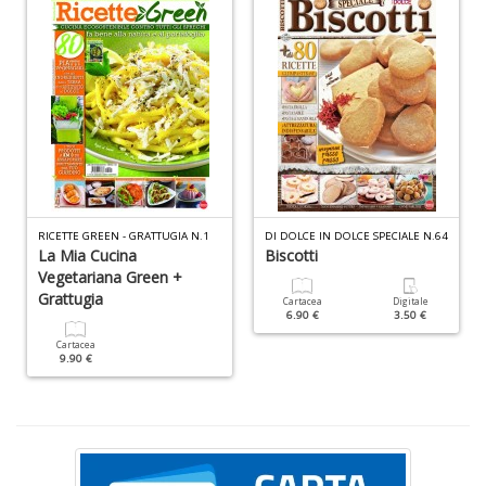
Fr
di
m
e
c
R
T
RICETTE GREEN - GRATTUGIA N.1
DI DOLCE IN DOLCE SPECIALE N.64
n
La Mia Cucina
Biscotti
+
Vegetariana Green +
D
Grattugia
Cartacea
Digitale
6.90 €
3.50 €
Cartacea
9.90 €
C
G
n
+