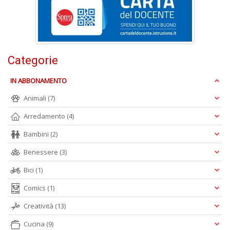
D
Categorie
IN ABBONAMENTO
A
L
Animali
(7)
O
Arredamento
(4)
C
n
Bambini
(2)
Benessere
(3)
Bici
(1)
Comics
(1)
Creatività
(13)
Cucina
(9)