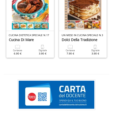
M
C
M
n
+
D
CUCINA DIETETICA SPECIALE N.17
UN MESE IN CUCINA SPECIALE N.3
Cucina Di Mare
Dolci Della Tradizione
Cartacea
Digitale
Cartacea
Digitale
6.90 €
3.90 €
7.90 €
3.90 €
U
e
D
c
h
c
il
m
C