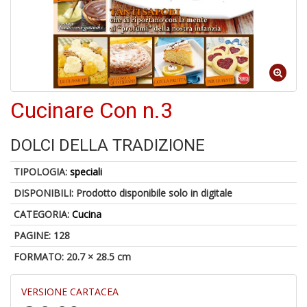
4
n
in
di
Cucinare Con n.3
DOLCI DELLA TRADIZIONE
A
a
TIPOLOGIA:
speciali
a
A
DISPONIBILI:
Prodotto disponibile solo in digitale
CATEGORIA:
Cucina
PAGINE: 128
FORMATO: 20.7 × 28.5 cm
VERSIONE CARTACEA
Hi