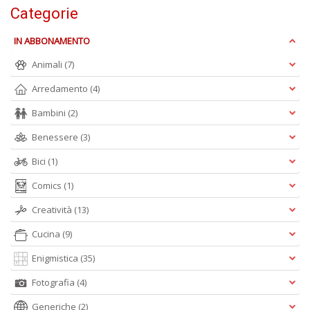
la
Categorie
S
n
IN ABBONAMENTO
+
D
Animali
(7)
Arredamento
(4)
Bambini
(2)
Cr
Benessere
(3)
&
V
Bici
(1)
n
+
Comics
(1)
D
Creatività
(13)
Cucina
(9)
Enigmistica
(35)
E
Fotografia
(4)
S
S
Generiche
(2)