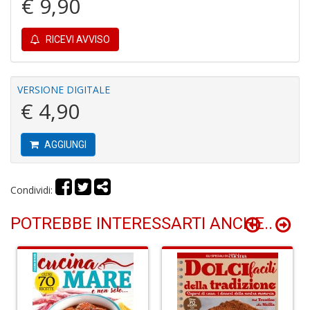
€ 9,90
e
M
H
RICEVI AVVISO
S
n
+
D
VERSIONE DIGITALE
€ 4,90
AGGIUNGI
P
9
in
Condividi:
E
P
POTREBBE INTERESSARTI ANCHE..
n
+
D