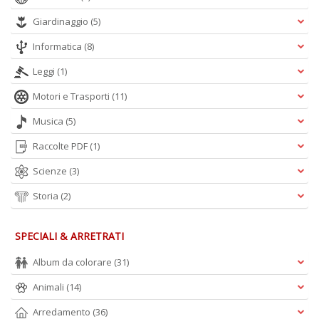
n
+
Giardinaggio
(5)
D
Informatica
(8)
Leggi
(1)
Motori e Trasporti
(11)
Musica
(5)
Raccolte PDF
(1)
A
L
Scienze
(3)
O
C
Storia
(2)
n
SPECIALI & ARRETRATI
Album da colorare
(31)
Animali
(14)
Arredamento
(36)