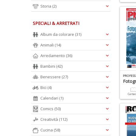
Storia
(2)
SPECIALI & ARRETRATI
Album da colorare
(31)
Animali
(14)
Arredamento
(36)
Bambini
(42)
PROFESS
Benessere
(27)
Fotogr
Bici
(4)
Carta
Calendari
(1)
Comics
(50)
Creatività
(112)
Cucina
(58)