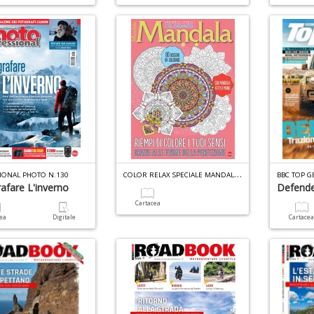
C
OLOR RELAX SPECIALE MANDALA N.6
IONAL PHOTO N.130
BBC TOP G
afare L'inverno
Defend
Cartacea
cea
Digitale
Cartace