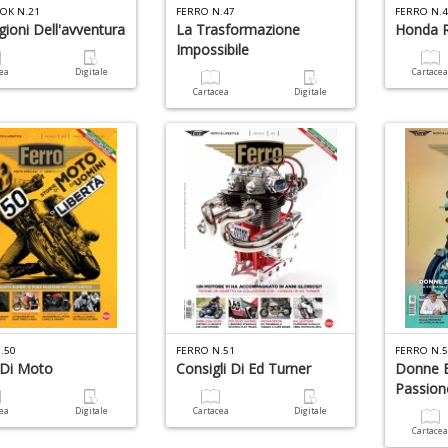
OK N.21
FERRO N.47
FERRO N.
gioni Dell'avventura
La Trasformazione
Honda 
Impossibile
cea
Digitale
Cartace
Cartacea
Digitale
.50
FERRO N.51
FERRO N.
 Di Moto
Consigli Di Ed Turner
Donne E
Passion
cea
Digitale
Cartacea
Digitale
Cartace