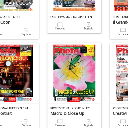
AGAZINE N.133
LA NUOVA MAGLIA CAPPELLI N.3
 Coon
Il Gran
Cartacea
Digitale
cea
Digitale
Cartace
IONAL PHOTO N.124
PROFESSIONAL PHOTO N.125
PROFESSI
ortrait
Macro & Close Up
Creativi
cea
Digitale
Cartacea
Digitale
Cartace