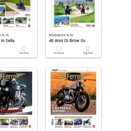
 N.19
ROADBOOK N.20
 In Sella
40 Anni Di Bmw Gs
a
Digitale
Cartacea
Digitale