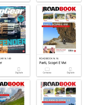
It
L
n
+
D
EAR N.149
ROADBOOK N.16
er
Parti, Scopri E Vivi
a
Digitale
Cartacea
Digitale