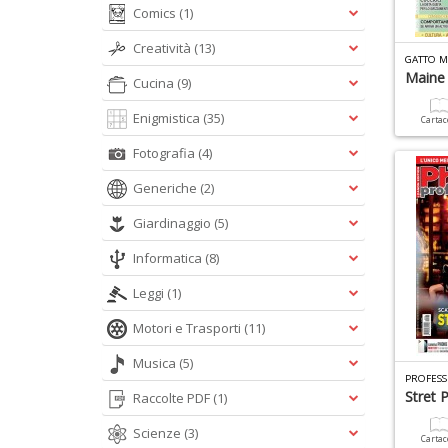
Comics
(1)
Creatività
(13)
GATTO M
Maine
Cucina
(9)
Enigmistica
(35)
Carta
Fotografia
(4)
Generiche
(2)
Giardinaggio
(5)
Informatica
(8)
Leggi
(1)
Motori e Trasporti
(11)
Musica
(5)
PROFESS
Stret P
Raccolte PDF
(1)
Scienze
(3)
Carta