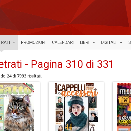
TRATI
PROMOZIONI
CALENDARI
LIBRI
DIGITALI
S
etrati - Pagina 310 di 331
ndo
24
di
7933
risultati.