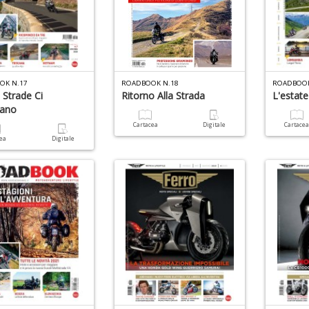
OK N.17
ROADBOOK N.18
ROADBOOK
Strade Ci
Ritorno Alla Strada
L'estate
tano
Cartacea
Digitale
Cartace
cea
Digitale