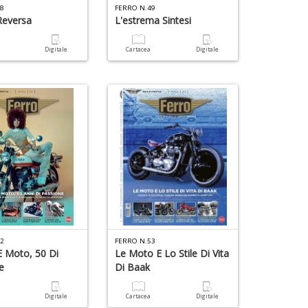
48
FERRO N.49
Reversa
L'estrema Sintesi
a
Digitale
Cartacea
Digitale
52
FERRO N.53
 Moto, 50 Di
Le Moto E Lo Stile Di Vita
e
Di Baak
a
Digitale
Cartacea
Digitale