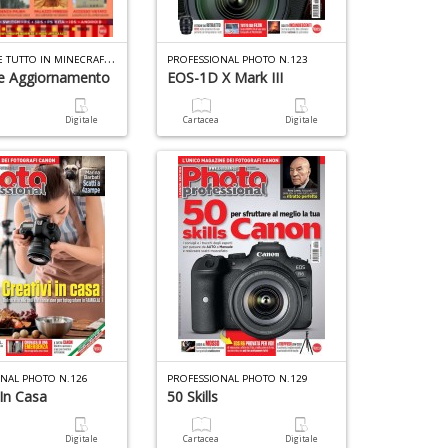
S
D
1
L
f
n
C
OME FARE TUTTO IN MINECRAFT N.21
PROFESSIONAL PHOTO N.123
+
de Aggiornamento
EOS-1D X Mark III
D
a
Digitale
Cartacea
Digitale
T
e
U
e
A
L
T
c
G
le
B
P
n
di
P
L
M
Il
n
n
+
+
D
D
ONAL PHOTO N.126
PROFESSIONAL PHOTO N.129
 In Casa
50 Skills
a
Digitale
Cartacea
Digitale
B