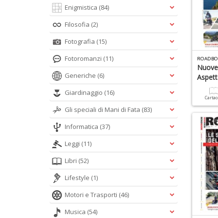
Enigmistica
(84)
Filosofia
(2)
Fotografia
(15)
Fotoromanzi
(11)
ROADBO
Nuove 
Generiche
(6)
Aspet
Giardinaggio
(16)
Carta
Gli speciali di Mani di Fata
(83)
Informatica
(37)
Leggi
(11)
Libri
(52)
Lifestyle
(1)
Motori e Trasporti
(46)
Musica
(54)