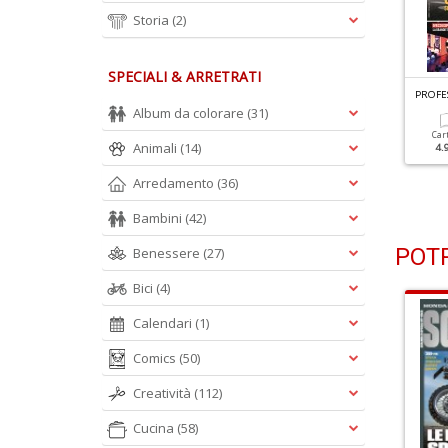
Storia
(2)
SPECIALI & ARRETRATI
ROFESSIONE CAMIONISTA N.303
PROFESSIONE CAMIONISTA N.302
PROFE
e Novità Più Attese
Arriva Il DAF XG+ 480
Album da colorare
(31)
Car
Animali
(14)
4.
Cartacea
Digitale
Cartacea
Digitale
4.90 €
2.90 €
4.90 €
2.90 €
Arredamento
(36)
Bambini
(42)
POTR
Benessere
(27)
Bici
(4)
Calendari
(1)
Comics
(50)
Creatività
(112)
Cucina
(58)