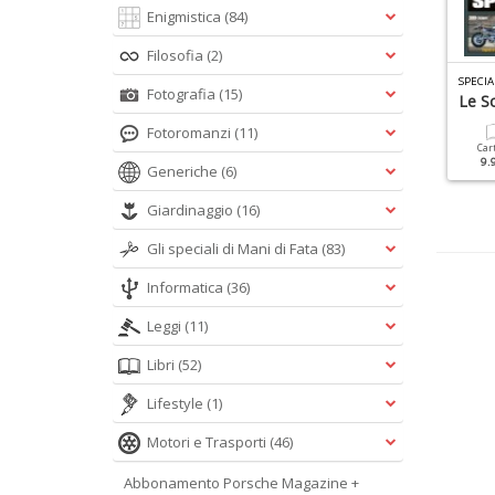
Enigmistica
(84)
Filosofia
(2)
OADBOOK SPECIALE N.3
ROADBOOK SPECIALE N.1
SPECIA
Fotografia
(15)
tinerari Più Belli D Italia
Moto Tours
Le Sc
Fotoromanzi
(11)
Cartacea
Digitale
Cartacea
Digitale
Car
9.90 €
4.90 €
9.90 €
4.90 €
9.
Generiche
(6)
Giardinaggio
(16)
Gli speciali di Mani di Fata
(83)
Informatica
(36)
Leggi
(11)
Libri
(52)
Lifestyle
(1)
Motori e Trasporti
(46)
Abbonamento Porsche Magazine +