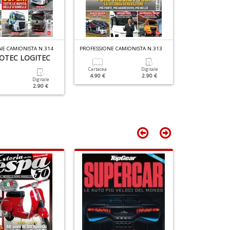
n
+
D
E CAMIONISTA N.314
PROFESSIONE CAMIONISTA N.313
PROFESSIONE CA
OTEC LOGITEC
NOVITÀ IVE
ELECTRIC D
Cartacea
Digitale
4.90 €
2.90 €
Digitale
2.90 €
Cartacea
4.90 €