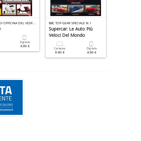
I
MANUALI DI OFFICINA DEL VESPISTA SPECIALE N.3
BBC TOP GEAR SPECIALE N.1
0
Supercar: Le Auto Più
Alfa Romeo
Veloci Del Mondo
Digitale
Cartacea
4.90 €
9.90 €
Cartacea
Digitale
9.90 €
4.90 €