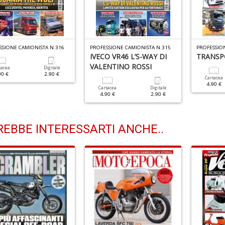
SSIONE CAMIONISTA N.316
PROFESSIONE CAMIONISTA N.315
PROFESSION
IVECO VR46 L’S-WAY DI
TRANSP
VALENTINO ROSSI
tacea
Digitale
90 €
2.90 €
Cartacea
4.90 €
Cartacea
Digitale
4.90 €
2.90 €
EBBE INTERESSARTI ANCHE..