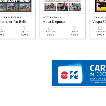
LI DUE RUOTE N.2
MOTO D\'EPOCA N.1
rambler Più Belle
Moto D'epoca
Vespa 5
tacea
Digitale
Cartacea
Digitale
Cartacea
90 €
4.90 €
9.90 €
4.90 €
9.90 €