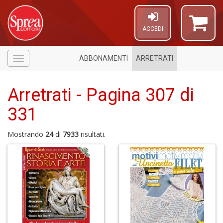
ACCEDI
ABBONAMENTI
ARRETRATI
Menù
Arretrati - Pagina 307 di
331
1
f
Mostrando
24
di
7933
risultati.