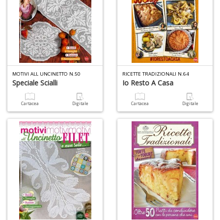
Il
F
R
P
(d
n
+
D
MOTIVI ALL UNCINETTO N.50
RICETTE TRADIZIONALI N.64
Speciale Scialli
Io Resto A Casa
Cartacea
Digitale
Cartacea
Digitale
S
b
M
al
u
n
+
D