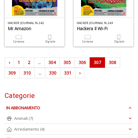
HACKER JOURNAL N.242
HACKER JOURNAL N.243
Mr Amazon
Hackera Il Wi-Fi
Cartacea
Digitale
Cartacea
Digitale
‹
1
2
...
304
305
306
307
308
309
310
...
330
331
›
Categorie
IN ABBONAMENTO
Animali
(7)
Arredamento
(4)