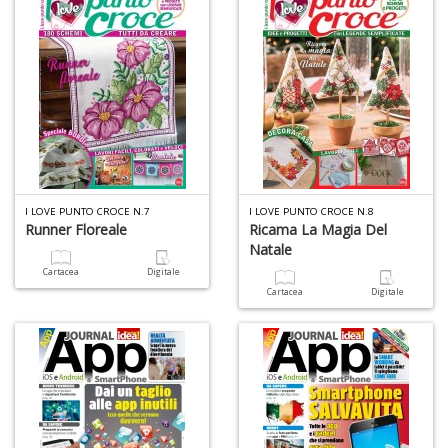
D
A
L
I LOVE PUNTO CROCE N.7
I LOVE PUNTO CROCE N.8
O
Runner Floreale
Ricama La Magia Del
C
Natale
n
Cartacea
Digitale
Cartacea
Digitale