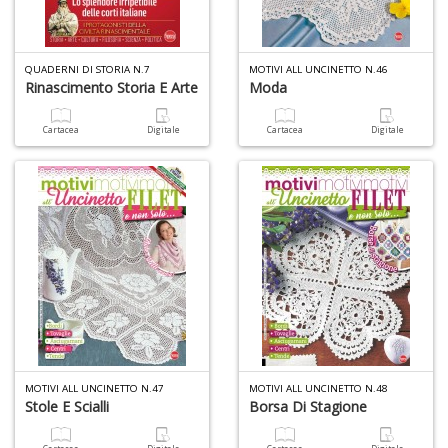
6
n
c
c
QUADERNI DI STORIA N.7
MOTIVI ALL UNCINETTO N.46
di
Rinascimento Storia E Arte
Moda
in
o
Cartacea
Digitale
Cartacea
Digitale
1
f
G
MOTIVI ALL UNCINETTO N.47
MOTIVI ALL UNCINETTO N.48
S
Stole E Scialli
Borsa Di Stagione
S
E