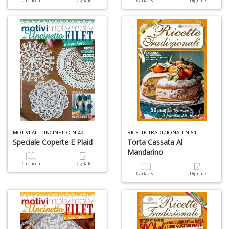
Cartacea
Digitale
Cartacea
Digitale
n
+
D
It
d
la
s
g
m
MOTIVI ALL UNCINETTO N.49
RICETTE TRADIZIONALI N.61
H
Speciale Coperte E Plaid
Torta Cassata Al
D
Mandarino
n
Cartacea
Digitale
+
Cartacea
Digitale
D