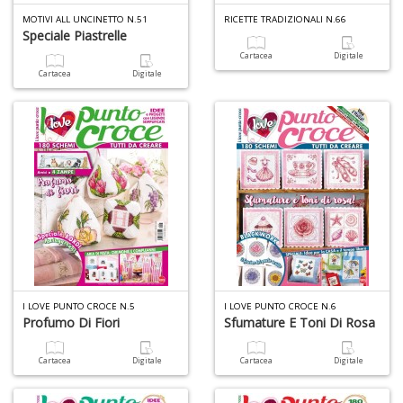
MOTIVI ALL UNCINETTO N.51
RICETTE TRADIZIONALI N.66
Speciale Piastrelle
Cartacea
Digitale
Cartacea
Digitale
I
L
A
n
+
D
U
pe
I LOVE PUNTO CROCE N.5
I LOVE PUNTO CROCE N.6
c
Profumo Di Fiori
Sfumature E Toni Di Rosa
s
B
Cartacea
Digitale
Cartacea
Digitale
M
n
+