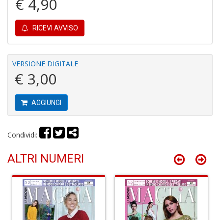
€ 4,90
P
RICEVI AVVISO
C
C
S
n
VERSIONE DIGITALE
+
€ 3,00
D
AGGIUNGI
Condividi:
R
ri
C
ALTRI NUMERI
T
S
n
+
D