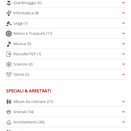
L
Giardinaggio
(5)
O
C
Informatica
(8)
n
Leggi
(1)
Motori e Trasporti
(11)
Musica
(5)
Raccolte PDF
(1)
Scienze
(3)
Storia
(2)
SPECIALI & ARRETRATI
Album da colorare
(31)
Animali
(14)
Arredamento
(36)