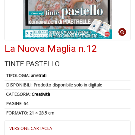
6
n
in
di
La Nuova Maglia n.12
TINTE PASTELLO
A
TIPOLOGIA:
arretrati
p
u
DISPONIBILI:
Prodotto disponibile solo in digitale
a
CATEGORIA:
Creatività
a
C
PAGINE: 64
G
FORMATO: 21 × 28.5 cm
VERSIONE CARTACEA