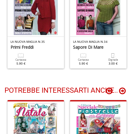
C
B
di
C
LA NUOVA MAGLIA N.35
LA NUOVA MAGLIA N.34
la
Primi Freddi
Sapore Di Mare
S
n
+
Cartacea
Cartacea
Digitale
5.90 €
5.90 €
3.00 €
D
POTREBBE INTERESSARTI ANCHE..
C
d
C
Il