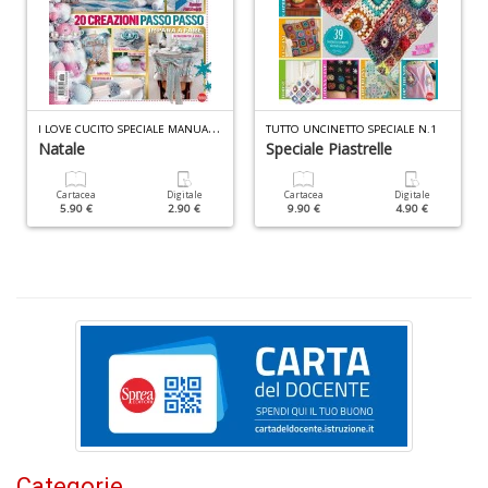
M
C
I
n
+
D
I
LOVE CUCITO SPECIALE MANUALE N.1
TUTTO UNCINETTO SPECIALE N.1
Natale
Speciale Piastrelle
Cartacea
Digitale
Cartacea
Digitale
5.90 €
2.90 €
9.90 €
4.90 €
Ri
c
e
ri
V
lo
Y
n
+
D
Categorie