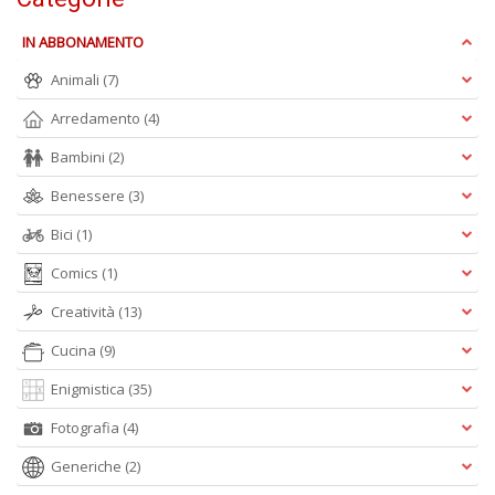
IN ABBONAMENTO
M
Animali
(7)
Ai
P
Arredamento
(4)
1
e
Bambini
(2)
M
M
Benessere
(3)
M
M
Bici
(1)
n
+
Comics
(1)
D
Creatività
(13)
Cucina
(9)
Enigmistica
(35)
Fotografia
(4)
Generiche
(2)
A