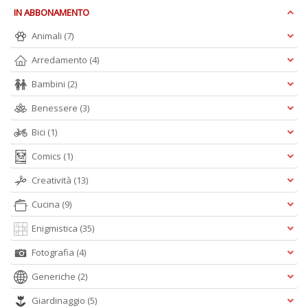
IN ABBONAMENTO
Animali
(7)
A
L
Arredamento
(4)
O
C
Bambini
(2)
n
Benessere
(3)
Bici
(1)
Comics
(1)
Creatività
(13)
Cucina
(9)
Enigmistica
(35)
Fotografia
(4)
Generiche
(2)
Giardinaggio
(5)