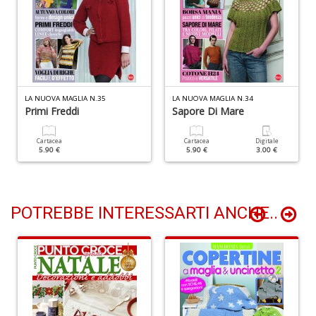
P
Vi
S
n
+
D
LA NUOVA MAGLIA N.35
LA NUOVA MAGLIA N.34
Primi Freddi
Sapore Di Mare
Cartacea
Cartacea
Digitale
5.90 €
5.90 €
3.00 €
L
D
POTREBBE INTERESSARTI ANCHE..
Vi
n
+
D