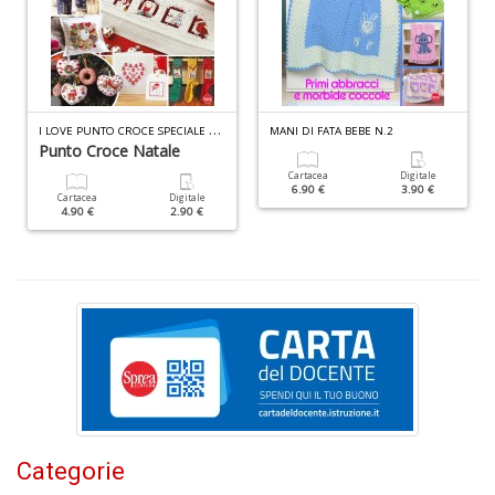
P
al
P
B
M
n
I
LOVE PUNTO CROCE SPECIALE N.13
MANI DI FATA BEBE N.2
+
Punto Croce Natale
D
Cartacea
Digitale
6.90 €
3.90 €
Cartacea
Digitale
4.90 €
2.90 €
S
S
n
+
D
Categorie