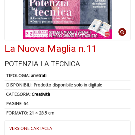
Il
F
La Nuova Maglia n.11
1
f
POTENZIA LA TECNICA
+
2
TIPOLOGIA:
arretrati
s
c
DISPONIBILI:
Prodotto disponibile solo in digitale
CATEGORIA:
Creatività
PAGINE: 64
FORMATO: 21 × 28.5 cm
VERSIONE CARTACEA
S