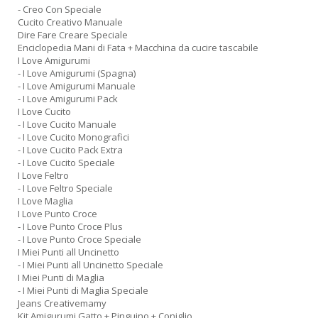
- Creo Con Speciale
Cucito Creativo Manuale
Dire Fare Creare Speciale
Enciclopedia Mani di Fata + Macchina da cucire tascabile
I Love Amigurumi
- I Love Amigurumi (Spagna)
- I Love Amigurumi Manuale
- I Love Amigurumi Pack
I Love Cucito
- I Love Cucito Manuale
- I Love Cucito Monografici
- I Love Cucito Pack Extra
- I Love Cucito Speciale
I Love Feltro
- I Love Feltro Speciale
I Love Maglia
I Love Punto Croce
- I Love Punto Croce Plus
- I Love Punto Croce Speciale
I Miei Punti all Uncinetto
- I Miei Punti all Uncinetto Speciale
I Miei Punti di Maglia
- I Miei Punti di Maglia Speciale
Jeans Creativemamy
Kit Amigurumi Gatto + Pinguino + Coniglio