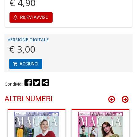
€ 4,90
Gh
A
C
RICEVI AVVISO
D
n
+
D
VERSIONE DIGITALE
€ 3,00
AGGIUNGI
D
A
Vi
Condividi:
M
n
ALTRI NUMERI
+
D