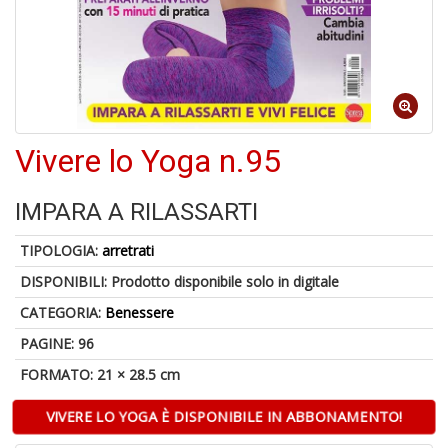
6
n
in
di
Vivere lo Yoga n.95
IMPARA A RILASSARTI
TIPOLOGIA:
arretrati
4
DISPONIBILI:
Prodotto disponibile solo in digitale
n
c
CATEGORIA:
Benessere
c
di
PAGINE: 96
in
FORMATO: 21 × 28.5 cm
o
VIVERE LO YOGA È DISPONIBILE IN ABBONAMENTO!