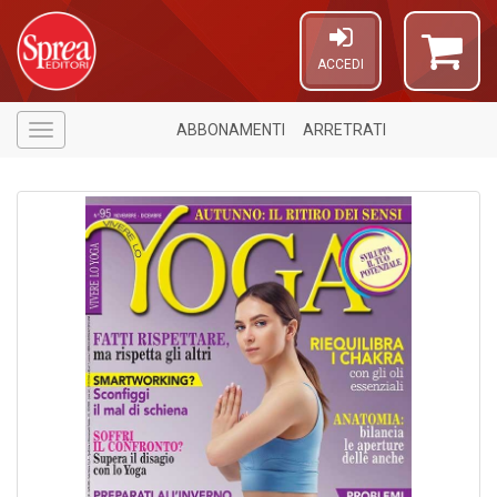
ACCEDI
ABBONAMENTI
ARRETRATI
Menù
4
n
in
di