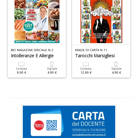
W
M
n
+
D
BIO MAGAZINE SPECIALE N.2
MAGIE DI CARTA N.11
Intolleranze E Allergie
Tarocchi Marsigliesi
I
Cartacea
Digitale
Cartacea
Digitale
e
9.90 €
4.90 €
12.90 €
4.90 €
c
I
M
P
al
U
n
+
D