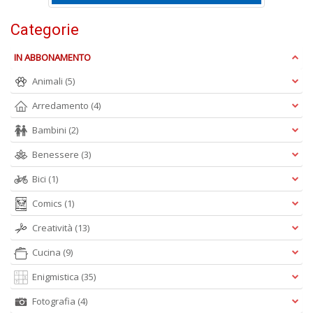
Categorie
c
IN ABBONAMENTO
C
n
Animali
(5)
+
D
Arredamento
(4)
Bambini
(2)
Benessere
(3)
Bici
(1)
Comics
(1)
A
Creatività
(13)
L
O
Cucina
(9)
C
n
Enigmistica
(35)
Fotografia
(4)