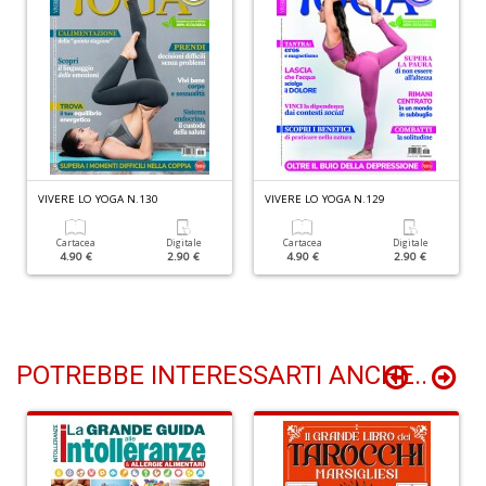
I
ba
C
R
S
n
VIVERE LO YOGA N.130
VIVERE LO YOGA N.129
+
D
Cartacea
Digitale
Cartacea
Digitale
4.90 €
2.90 €
4.90 €
2.90 €
POTREBBE INTERESSARTI ANCHE..
C
il
t
si
w