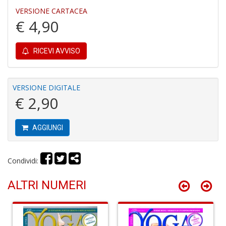
VERSIONE CARTACEA
€ 4,90
A
RICEVI AVVISO
C
2
A
C
VERSIONE DIGITALE
n
€ 2,90
+
D
AGGIUNGI
Condividi:
A
C
ALTRI NUMERI
n
+
D