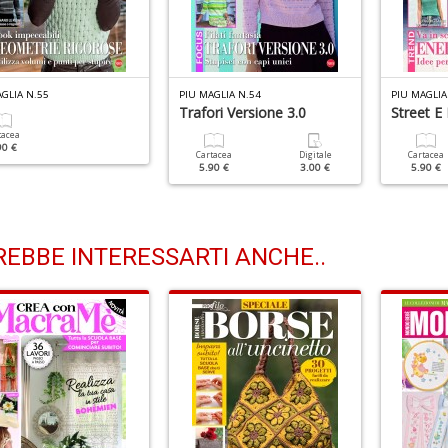
GLIA N.55
PIU MAGLIA N.54
PIU MAGLIA
Trafori Versione 3.0
Street E
tacea
90 €
Cartacea
Digitale
Cartacea
5.90 €
3.00 €
5.90 €
EBBE INTERESSARTI ANCHE..