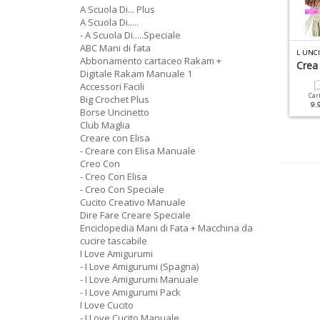
A Scuola Di... Plus
A Scuola Di.....
- A Scuola Di.....Speciale
ABC Mani di fata
UTTO UNCINETTO SPECIALE N.7
I LOVE CUCITO SPECIALE N.7
L UNC
Abbonamento cartaceo Rakam +
migurumi
Addobbi E Lanterne
Crea
Digitale Rakam Manuale 1
Accessori Facili
Cartacea
Digitale
Cartacea
Digitale
Car
Big Crochet Plus
9.90 €
4.90 €
4.90 €
2.90 €
9.
Borse Uncinetto
Club Maglia
Creare con Elisa
- Creare con Elisa Manuale
Creo Con
- Creo Con Elisa
- Creo Con Speciale
Cucito Creativo Manuale
Dire Fare Creare Speciale
Enciclopedia Mani di Fata + Macchina da
cucire tascabile
I Love Amigurumi
- I Love Amigurumi (Spagna)
- I Love Amigurumi Manuale
- I Love Amigurumi Pack
I Love Cucito
- I Love Cucito Manuale