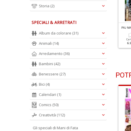
Storia
(2)
SPECIALI & ARRETRATI
IU MAGLIA N.42
PIU MAGLIA N.41
PIU MA
peciale Casa
Geometrie, La Magia Dei
Album da colorare
(31)
Trafori
Car
Animali
(14)
6.
Cartacea
Digitale
5.90 €
3.00 €
Cartacea
Digitale
Arredamento
(36)
5.90 €
3.00 €
Bambini
(42)
POTR
Benessere
(27)
Bici
(4)
Calendari
(1)
Comics
(50)
Creatività
(112)
Gli speciali di Mani di Fata