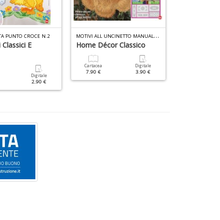
M
OTIVI ALL UNCINETTO MANUALE N.10
TA PUNTO CROCE N.2
RAKAM SPECIALE
 Classici E
Home Décor Classico
Natale
Cartacea
Digitale
Cartacea
7.90 €
3.90 €
9.90 €
Digitale
2.90 €