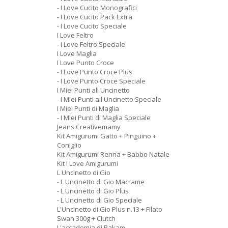
- I Love Cucito Monografici
- I Love Cucito Pack Extra
- I Love Cucito Speciale
I Love Feltro
- I Love Feltro Speciale
I Love Maglia
I Love Punto Croce
- I Love Punto Croce Plus
- I Love Punto Croce Speciale
I Miei Punti all Uncinetto
- I Miei Punti all Uncinetto Speciale
I Miei Punti di Maglia
- I Miei Punti di Maglia Speciale
Jeans Creativemamy
Kit Amigurumi Gatto + Pinguino +
Coniglio
Kit Amigurumi Renna + Babbo Natale
Kit I Love Amigurumi
L Uncinetto di Gio
- L Uncinetto di Gio Macrame
- L Uncinetto di Gio Plus
- L Uncinetto di Gio Speciale
L'Uncinetto di Gio Plus n.13 + Filato
Swan 300g + Clutch
L'accademia di Rakam