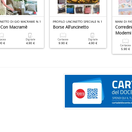
INETTO DI GIO MACRAME N.1
PROFILO UNCINETTO SPECIALE N.1
MANI DI FA
 Con Macramè
Borse All'uncinetto
Corredini
Moderni
tacea
Digitale
Cartacea
Digitale
90 €
4.90 €
9.90 €
4.90 €
Cartacea
5.90 €