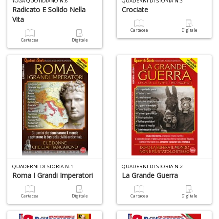
YOGA QUOTIDIANO N.6
QUADERNI DI STORIA N.3
Radicato E Solido Nella
Crociate
Vita
F
Cartacea
Digitale
e
Cartacea
Digitale
V
al
s
Il
M
C
I
n
+
D
QUADERNI DI STORIA N.1
QUADERNI DI STORIA N.2
Roma I Grandi Imperatori
La Grande Guerra
P
il
Cartacea
Digitale
Cartacea
Digitale
t
f