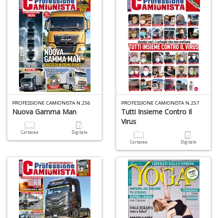
V
lo
Y
n
+
D
S
PROFESSIONE CAMIONISTA N.256
PROFESSIONE CAMIONISTA N.257
Nuova Gamma Man
Tutti Insieme Contro Il
S
Virus
n
+
Cartacea
Digitale
D
Cartacea
Digitale