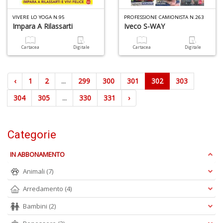
VIVERE LO YOGA N.95
PROFESSIONE CAMIONISTA N.263
Impara A Rilassarti
Iveco S-WAY
Cartacea
Digitale
Cartacea
Digitale
‹
1
2
...
299
300
301
302
303
304
305
...
330
331
›
Categorie
IN ABBONAMENTO
Animali
(7)
Arredamento
(4)
Bambini
(2)