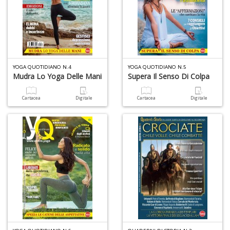
B
H
T
n
+
D
YOGA QUOTIDIANO N.4
YOGA QUOTIDIANO N.5
Mudra Lo Yoga Delle Mani
Supera Il Senso Di Colpa
Cartacea
Digitale
Cartacea
Digitale
P
B
T
G
M
n
+
D