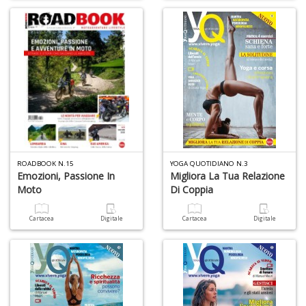
r
R
di
c
V
ROADBOOK N.15
YOGA QUOTIDIANO N.3
C
Emozioni, Passione In
Migliora La Tua Relazione
C
Moto
Di Coppia
n
+
Cartacea
Digitale
Cartacea
Digitale
D
C