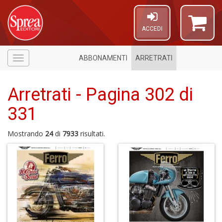
ACCEDI
ABBONAMENTI
ARRETRATI
Menù
Arretrati - Pagina 302 di
331
Mostrando
24
di
7933
risultati.
U
a
c
D
M
in