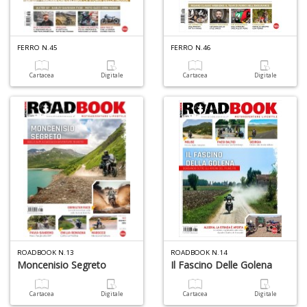
di
FERRO N.45
FERRO N.46
Cartacea
Digitale
Cartacea
Digitale
6
n
in
di
6
ROADBOOK N.13
ROADBOOK N.14
f
Moncenisio Segreto
Il Fascino Delle Golena
+
di
Cartacea
Digitale
Cartacea
Digitale
in