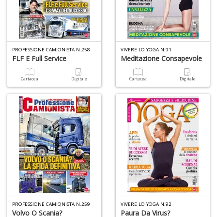
A
L
O
C
n
PROFESSIONE CAMIONISTA N.258
VIVERE LO YOGA N.91
FLF E Full Service
Meditazione Consapevole
Cartacea
Digitale
Cartacea
Digitale
PROFESSIONE CAMIONISTA N.259
VIVERE LO YOGA N.92
Volvo O Scania?
Paura Da Virus?