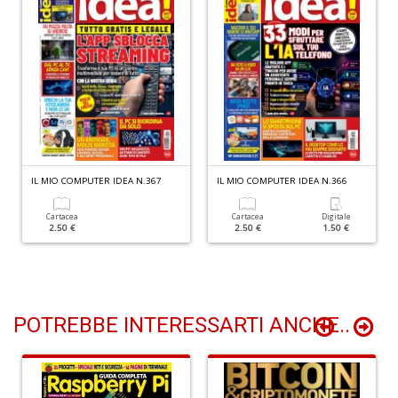
D
di
C
la
S
n
+
D
IL MIO COMPUTER IDEA N.367
IL MIO COMPUTER IDEA N.366
Cartacea
Cartacea
Digitale
2.50 €
2.50 €
1.50 €
F
Il
M
POTREBBE INTERESSARTI ANCHE..
C
n
+
D