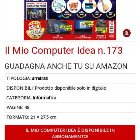
in
di
Il Mio Computer Idea n.173
6
n
in
GUADAGNA ANCHE TU SU AMAZON
di
TIPOLOGIA:
arretrati
DISPONIBILI:
Prodotto disponibile solo in digitale
CATEGORIA:
Informatica
PAGINE: 48
FORMATO: 21 × 27.5 cm
S
C
IL MIO COMPUTER IDEA È DISPONIBILE IN
G
ABBONAMENTO!
n