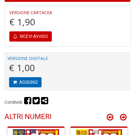
+
D
VERSIONE CARTACEA
€ 1,90
RICEVI AVVISO
A
I
L
VERSIONE DIGITALE
P
€ 1,00
C
S
n
AGGIUNGI
+
D
Condividi:
ALTRI NUMERI
L
G
R