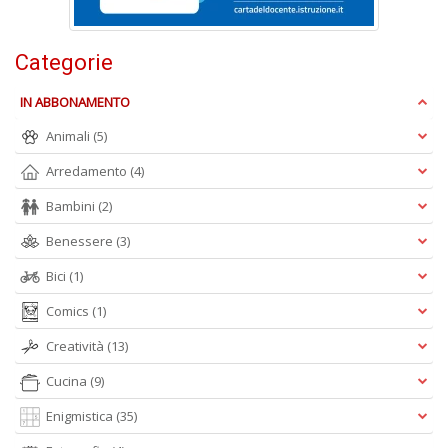
Categorie
IN ABBONAMENTO
A
Animali
(5)
L
O
Arredamento
(4)
C
n
Bambini
(2)
Benessere
(3)
Bici
(1)
Comics
(1)
Creatività
(13)
Cucina
(9)
Enigmistica
(35)