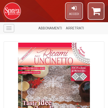
ACCEDI
ABBONAMENTI
ARRETRATI
Menù
1
n
in
di