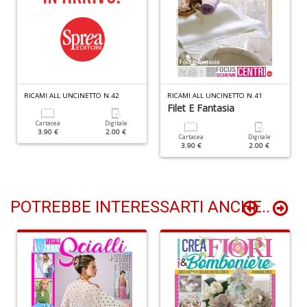
Il
M
O
P
2
RICAMI ALL UNCINETTO N.42
RICAMI ALL UNCINETTO N.41
Il
Filet E Fantasia
M
Cartacea
Digitale
O
3.90 €
2.00 €
Cartacea
Digitale
P
3.90 €
2.00 €
n
+
D
POTREBBE INTERESSARTI ANCHE..
V