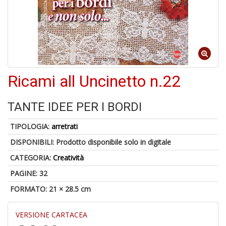
1
n
in
di
Ricami all Uncinetto n.22
TANTE IDEE PER I BORDI
A
TIPOLOGIA:
arretrati
di
a
DISPONIBILI:
Prodotto disponibile solo in digitale
a
CATEGORIA:
Creatività
L
P
PAGINE: 32
FORMATO: 21 × 28.5 cm
VERSIONE CARTACEA