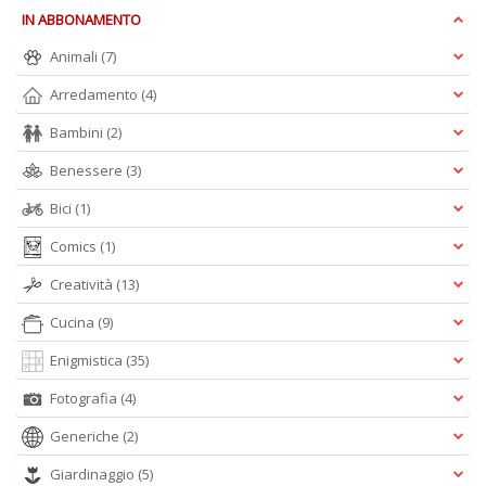
IN ABBONAMENTO
Animali
(7)
Cr
&
Arredamento
(4)
V
n
Bambini
(2)
+
Benessere
(3)
D
Bici
(1)
Comics
(1)
Creatività
(13)
Cucina
(9)
A
Enigmistica
(35)
L
O
Fotografia
(4)
C
n
Generiche
(2)
Giardinaggio
(5)