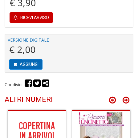
€ 3,90
C
RICEVI AVVISO
R
C
S
n
VERSIONE DIGITALE
+
€ 2,00
D
AGGIUNGI
G
Condividi:
ri
P
ALTRI NUMERI
V
S
n
+
D