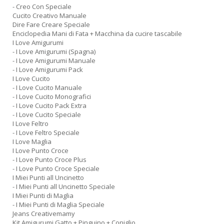
- Creo Con Speciale
Cucito Creativo Manuale
Dire Fare Creare Speciale
Enciclopedia Mani di Fata + Macchina da cucire tascabile
I Love Amigurumi
- I Love Amigurumi (Spagna)
- I Love Amigurumi Manuale
- I Love Amigurumi Pack
I Love Cucito
- I Love Cucito Manuale
- I Love Cucito Monografici
- I Love Cucito Pack Extra
- I Love Cucito Speciale
I Love Feltro
- I Love Feltro Speciale
I Love Maglia
I Love Punto Croce
- I Love Punto Croce Plus
- I Love Punto Croce Speciale
I Miei Punti all Uncinetto
- I Miei Punti all Uncinetto Speciale
I Miei Punti di Maglia
- I Miei Punti di Maglia Speciale
Jeans Creativemamy
Kit Amigurumi Gatto + Pinguino + Coniglio