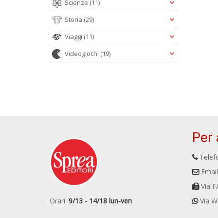
Scienze
(11)
Storia
(29)
Viaggi
(11)
Videogiochi
(19)
Per 
Telefo
Email
Via F
Orari:
9/13 - 14/18 lun-ven
Via W