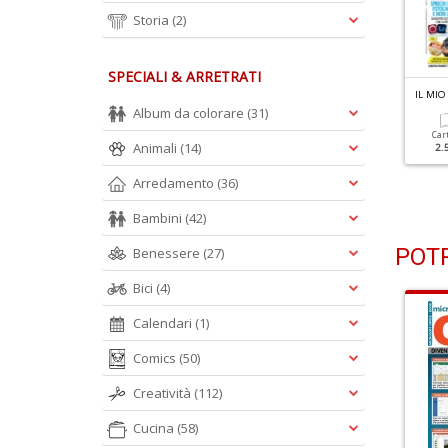
Storia
(2)
SPECIALI & ARRETRATI
L MIO COMPUTER IDEA N.354
IL MIO COMPUTER IDEA N.353
IL MI
rucca Il Tuo Windows
21 Top Software Gratis
Album da colorare
(31)
on L'IA
Per Sempre
Car
Animali
(14)
2.
Cartacea
Digitale
Cartacea
Digitale
Arredamento
(36)
2.50 €
1.50 €
2.50 €
1.50 €
Bambini
(42)
POTR
Benessere
(27)
Bici
(4)
Calendari
(1)
Comics
(50)
Creatività
(112)
Cucina
(58)