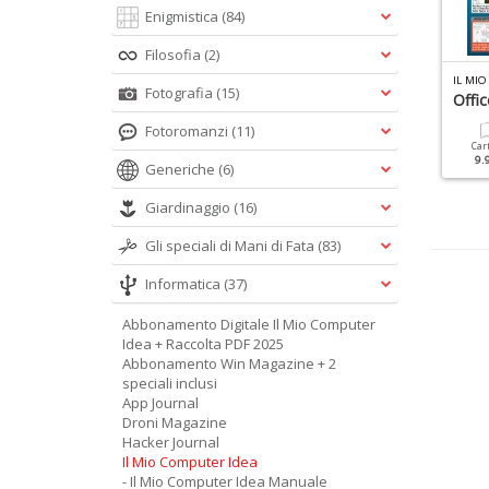
Enigmistica
(84)
Filosofia
(2)
INUX PRO SPECIALE N.22
LINUX PRO MANUALE N.4
Fotografia
(15)
rea La Tua App
Smartphone Facile
Offi
Fotoromanzi
(11)
Cartacea
Digitale
Cartacea
Digitale
Car
9.90 €
4.90 €
9.90 €
4.90 €
9.
Generiche
(6)
Giardinaggio
(16)
Gli speciali di Mani di Fata
(83)
Informatica
(37)
Abbonamento Digitale Il Mio Computer
Idea + Raccolta PDF 2025
Abbonamento Win Magazine + 2
speciali inclusi
App Journal
Droni Magazine
Hacker Journal
Il Mio Computer Idea
- Il Mio Computer Idea Manuale