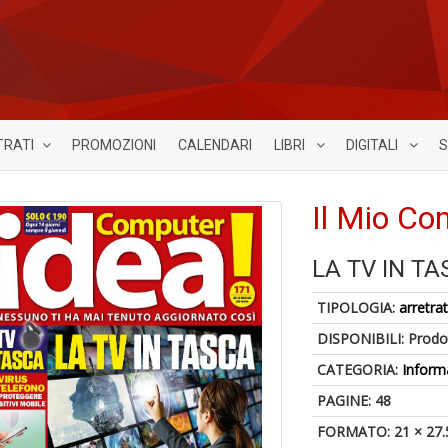
TRATI
PROMOZIONI
CALENDARI
LIBRI
DIGITALI
S
Il Mio Co
LA TV IN T
TIPOLOGIA:
arretrat
DISPONIBILI:
Prodot
CATEGORIA:
Inform
PAGINE: 48
FORMATO: 21 × 27.