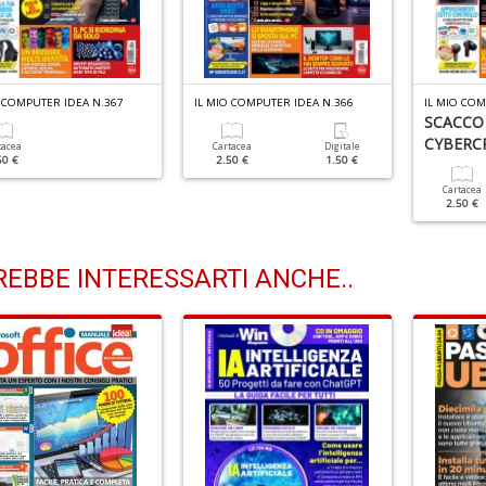
O COMPUTER IDEA N.367
IL MIO COMPUTER IDEA N.366
IL MIO COM
SCACCO
CYBERCR
tacea
Cartacea
Digitale
50 €
2.50 €
1.50 €
Cartacea
2.50 €
EBBE INTERESSARTI ANCHE..