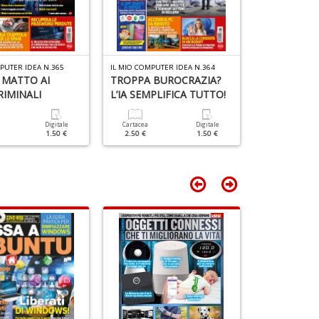
D
4
n
c
c
PUTER IDEA N.365
IL MIO COMPUTER IDEA N.364
IL MIO COMPUTE
di
 MATTO AI
TROPPA BUROCRAZIA?
TRUCCHI E 
in
IMINALI
L’IA SEMPLIFICA TUTTO!
VACANZA R
o
Digitale
Cartacea
Digitale
Cartacea
1.50 €
2.50 €
1.50 €
2.50 €