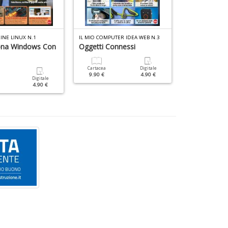
INE LINUX N.1
IL MIO COMPUTER IDEA WEB N.3
WIN MAGAZINE S
na Windows Con
Oggetti Connessi
Office & Wi
Cartacea
Digitale
Cartacea
9.90 €
4.90 €
9.90 €
Digitale
4.90 €