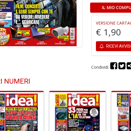
IL MIO COMPU
VERSIONE CARTA
€ 1,90
RICEVI AVVI
Condividi:
I NUMERI