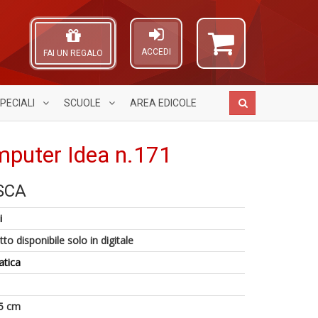
ACCEDI
FAI UN REGALO
PECIALI
SCUOLE
AREA
EDICOLE
mputer Idea n.171
ASCA
H
Fr
A
n
D
L
i
+
D
O
D
in
C
to disponibile solo in digitale
D
n
A
atica
S
di
n
a
+
a
D
5 cm
O
E