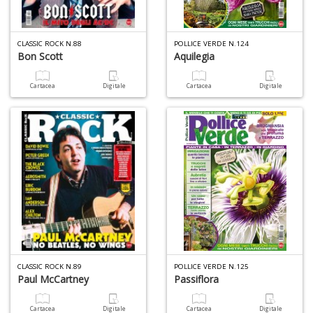
A
L
CLASSIC ROCK N.88
POLLICE VERDE N.124
Bon Scott
Aquilegia
O
C
n
Cartacea
Digitale
Cartacea
Digitale
CLASSIC ROCK N.89
POLLICE VERDE N.125
Paul McCartney
Passiflora
Cartacea
Digitale
Cartacea
Digitale