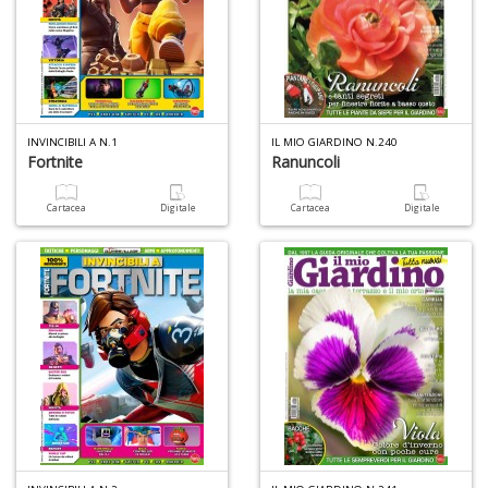
I
R
p
n
+
D
INVINCIBILI A N.1
IL MIO GIARDINO N.240
Fortnite
Ranuncoli
Cartacea
Digitale
Cartacea
Digitale
S
d
G
A
C
S
n
+
D