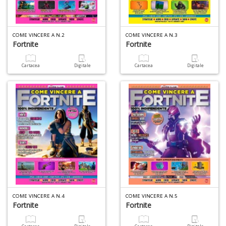
S
p
COME VINCERE A N.2
COME VINCERE A N.3
u
Fortnite
Fortnite
a
-
C
Cartacea
Digitale
Cartacea
Digitale
A
a
p
S
i
COME VINCERE A N.4
COME VINCERE A N.5
Fortnite
Fortnite