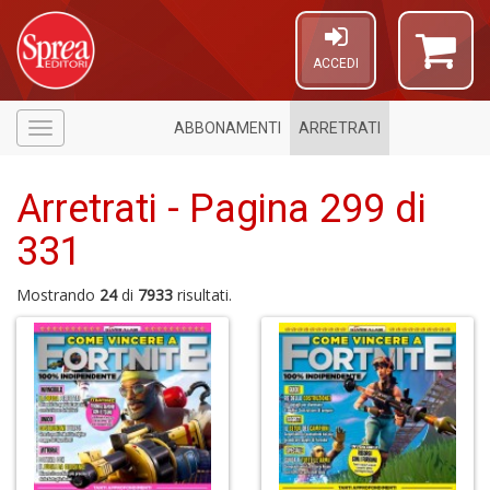
ACCEDI
ABBONAMENTI
ARRETRATI
Menù
Arretrati - Pagina 299 di
331
Mostrando
24
di
7933
risultati.
4
n
in
di