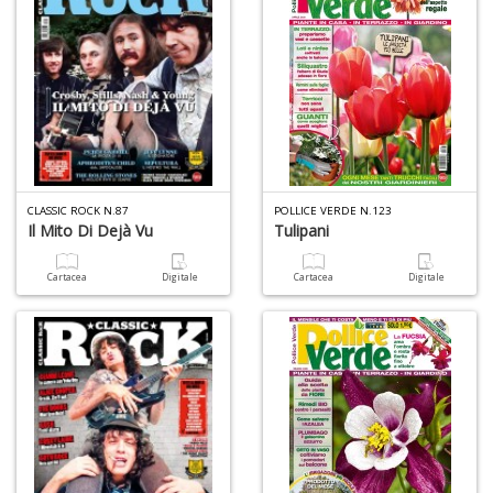
D
S
ag
s
di
i
CLASSIC ROCK N.87
POLLICE VERDE N.123
Il Mito Di Dejà Vu
Tulipani
Il
M
C
Cartacea
Digitale
Cartacea
Digitale
I
n
+
D