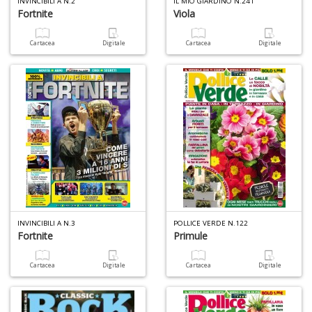
INVINCIBILI A N.2
IL MIO GIARDINO N.241
Fortnite
Viola
Cartacea
Digitale
Cartacea
Digitale
S
&
C
n
+
D
A
p
INVINCIBILI A N.3
POLLICE VERDE N.122
le
Fortnite
Primule
e
T
Cartacea
Digitale
Cartacea
Digitale
N
n
+