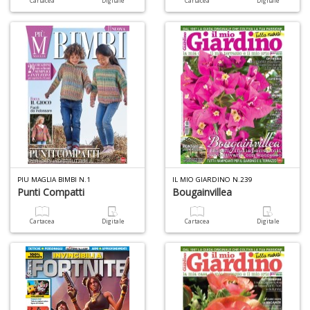
Cartacea
Digitale
Cartacea
Digitale
L
o
L
G
V
S
n
+
D
PIU MAGLIA BIMBI N.1
IL MIO GIARDINO N.239
Punti Compatti
Bougainvillea
Cartacea
Digitale
Cartacea
Digitale
R
p
2
Il
M
C