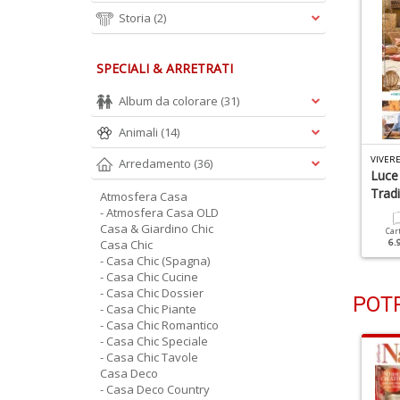
Storia
(2)
SPECIALI & ARRETRATI
Album da colorare
(31)
Animali
(14)
IVERE COUNTRY N.175
VIVERE COUNTRY N.174
VIVER
Arredamento
(36)
na Casa Giardino Dal
La Luce I Colori Di Un
Luce 
apore Romantico
Rifugio Nel Verde
Trad
Atmosfera Casa
- Atmosfera Casa OLD
Casa & Giardino Chic
Cartacea
Digitale
Cartacea
Digitale
Car
6.90 €
3.90 €
Casa Chic
6.90 €
3.90 €
6.
- Casa Chic (Spagna)
- Casa Chic Cucine
- Casa Chic Dossier
POTR
- Casa Chic Piante
- Casa Chic Romantico
- Casa Chic Speciale
- Casa Chic Tavole
Casa Deco
- Casa Deco Country