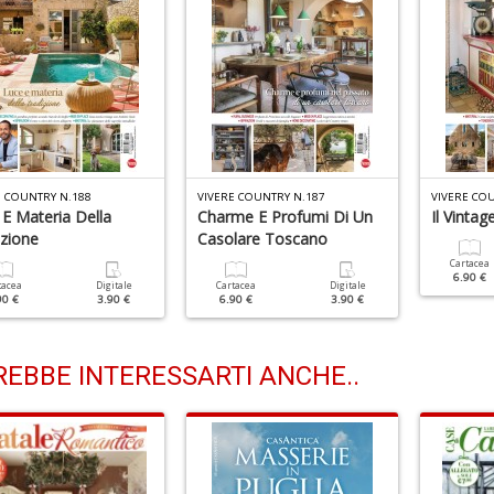
E COUNTRY N.188
VIVERE COUNTRY N.187
VIVERE CO
E Materia Della
Charme E Profumi Di Un
Il Vinta
izione
Casolare Toscano
Cartacea
6.90 €
tacea
Digitale
Cartacea
Digitale
90 €
3.90 €
6.90 €
3.90 €
EBBE INTERESSARTI ANCHE..