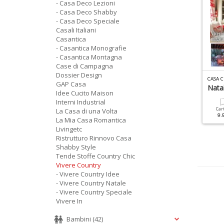
- Casa Deco Lezioni
- Casa Deco Shabby
- Casa Deco Speciale
Casali Italiani
Casantica
- Casantica Monografie
- Casantica Montagna
Case di Campagna
Dossier Design
ASANTICA MONOGRAFIE N.3
ATMOSFERA CASA N.15
CASA 
GAP Casa
atale
Toscana
Nata
Idee Cucito Maison
Interni Industrial
Cartacea
Digitale
Cartacea
Digitale
Car
La Casa di una Volta
9.90 €
4.90 €
7.90 €
3.50 €
9.
La Mia Casa Romantica
Livingetc
Ristrutturo Rinnovo Casa
Shabby Style
Tende Stoffe Country Chic
Vivere Country
- Vivere Country Idee
- Vivere Country Natale
- Vivere Country Speciale
Vivere In
Bambini
(42)