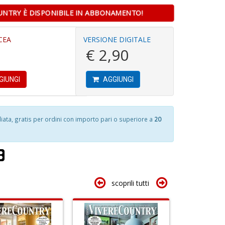
+
In
D
D
UNTRY È DISPONIBILE IN ABBONAMENTO!
C
CEA
VERSIONE DIGITALE
€ 2,90
6
L
c
f
v
C
GIUNGI
AGGIUNGI
s
n
d
+
w
D
C
ta, gratis per ordini con importo pari o superiore a
20
la
6
S
n
S
in
n
di
+
S
D
T
B
scoprili tutti
T
G
n
+