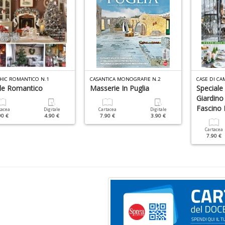
CHIC ROMANTICO N.1
CASANTICA MONOGRAFIE N.2
CASE DI CA
le Romantico
Masserie In Puglia
Speciale
Giardino
Fascino 
tacea
Digitale
Cartacea
Digitale
90 €
4.90 €
7.90 €
3.90 €
Cartacea
7.90 €