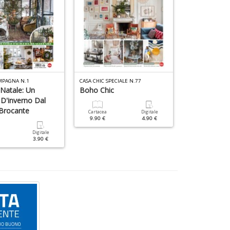
MPAGNA N.1
CASA CHIC SPECIALE N.77
ATMOSFERA CASA
 Natale: Un
Boho Chic
Living, Cami
 D'inverno Dal
Brocante
Cartacea
Digitale
Cartacea
9.90 €
4.90 €
7.90 €
Digitale
3.90 €