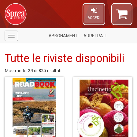
ACCEDI
ABBONAMENTI
ARRETRATI
Menù
Tutte le riviste disponibili
Mostrando
24
di
825
risultati.
U
a
c
C
S