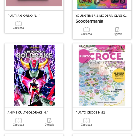
(d
n
+
Y
OUNGTIMER & MODERN CLASSIC SP. N.1
PUNTI A GIORNO N.11
D
Scootermania
Cartacea
Cartacea
Digitale
Gl
u
d
D
H
S
n
+
D
ANIME CULT GOLDRAKE N.1
PUNTO CROCE N.52
Cartacea
Digitale
Cartacea