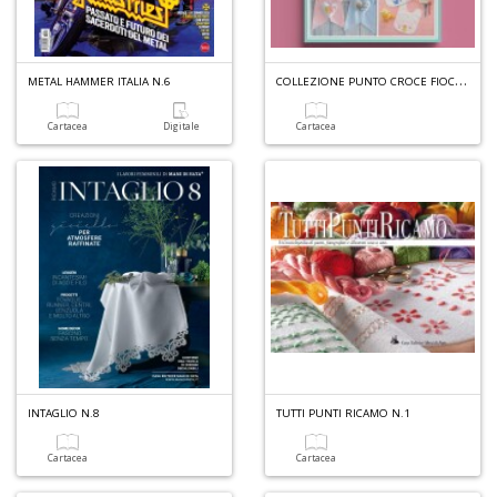
C
OLLEZIONE PUNTO CROCE FIOCCHI E BAVAGLINI N.1
METAL HAMMER ITALIA N.6
Cartacea
Digitale
Cartacea
INTAGLIO N.8
TUTTI PUNTI RICAMO N.1
Cartacea
Cartacea