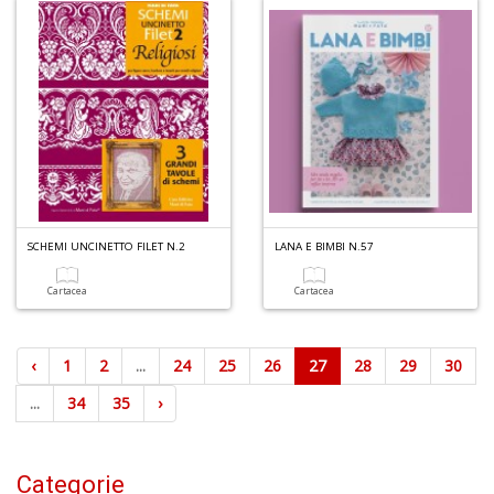
SCHEMI UNCINETTO FILET N.2
LANA E BIMBI N.57
Cartacea
Cartacea
‹
1
2
...
24
25
26
27
28
29
30
...
34
35
›
Categorie