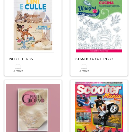
I
B
V
n
+
LINI E CULLE N.25
DISEGNI DECALCABILI N.272
D
Cartacea
Cartacea
R
P
2
G
V
R
P