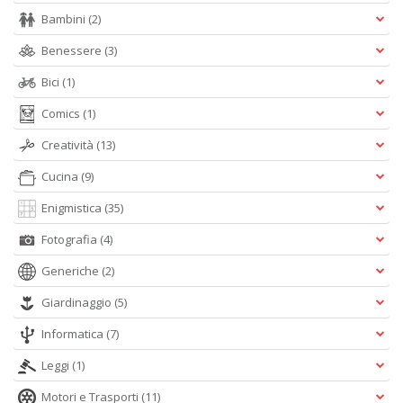
+
Bambini
(2)
D
Benessere
(3)
Bici
(1)
Comics
(1)
Creatività
(13)
S
Cucina
(9)
S
n
Enigmistica
(35)
+
D
Fotografia
(4)
Generiche
(2)
Giardinaggio
(5)
A
Informatica
(7)
P
Leggi
(1)
V
n
Motori e Trasporti
(11)
+