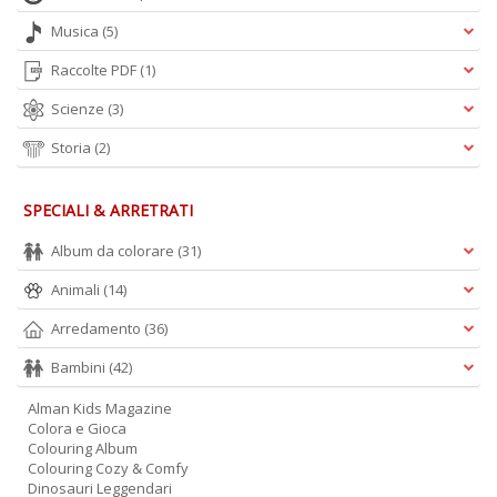
D
Musica
(5)
Raccolte PDF
(1)
Scienze
(3)
Q
Storia
(2)
P
n
+
SPECIALI & ARRETRATI
D
Album da colorare
(31)
Animali
(14)
Arredamento
(36)
Bambini
(42)
Alman Kids Magazine
A
Colora e Gioca
L
Colouring Album
O
Colouring Cozy & Comfy
C
Dinosauri Leggendari
n