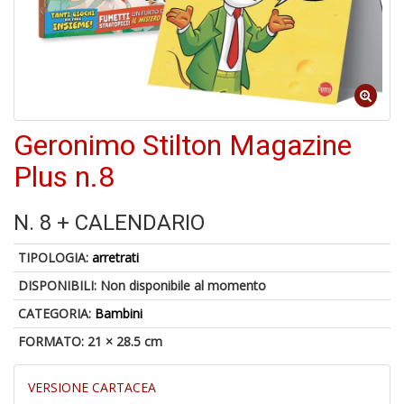
Geronimo Stilton Magazine
1
n
Plus n.8
c
c
di
N. 8 + CALENDARIO
in
o
TIPOLOGIA:
arretrati
DISPONIBILI:
Non disponibile al momento
CATEGORIA:
Bambini
FORMATO: 21 × 28.5 cm
1
n
VERSIONE CARTACEA
in