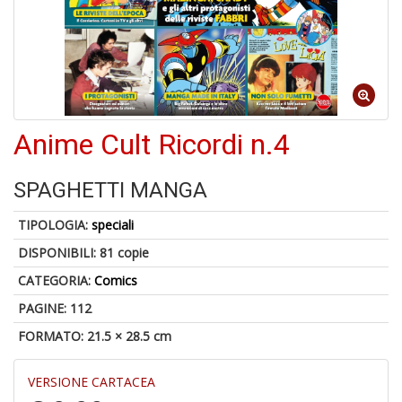
S
p
u
a
-
C
Anime Cult Ricordi n.4
SPAGHETTI MANGA
TIPOLOGIA:
speciali
DISPONIBILI:
81 copie
A
CATEGORIA:
Comics
a
a
PAGINE: 112
P
C
FORMATO: 21.5 × 28.5 cm
VERSIONE CARTACEA