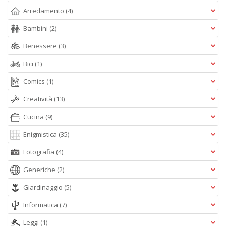
e
Arredamento
(4)
t
D
Bambini
(2)
M
n
Benessere
(3)
+
Bici
(1)
D
Comics
(1)
Creatività
(13)
Cucina
(9)
Enigmistica
(35)
A
Fotografia
(4)
L
O
Generiche
(2)
C
n
Giardinaggio
(5)
Informatica
(7)
Leggi
(1)