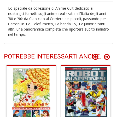
n
+
Lo speciale da collezione di Anime Cult dedicato ai
D
nostalgici fumetti sugli anime realizzati nell'Italia degli anni
'80 e '90: da Ciao ciao al Corriere dei piccoli, passando per
Cartoni in TV, Telefumetto, La banda TV, TV Junior e tanti
altri, una panoramica completa che riporterà subito indietro
nel tempo.
Li
De
al
POTREBBE INTERESSARTI ANCHE..
M
n
+
D
L