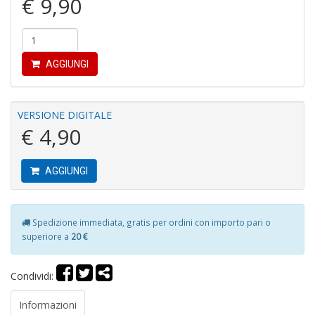
€ 9,90
Fi
AGGIUNGI
a
p
c
Pr
VERSIONE DIGITALE
P
€ 4,90
C
S
n
AGGIUNGI
+
D
Spedizione immediata, gratis per ordini con importo pari o
superiore a
20 €
P
Condividi:
C
R
Informazioni
S