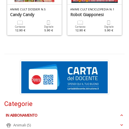
ci
d
ANIME CULT DOSSIER N.5
ANIME CULT ENCICLOPEDIA N.1
ga
Candy Candy
Robot Giapponesi
G
M
Cartacea
Digitale
Cartacea
Digitale
n
12.90 €
5.90 €
12.90 €
5.90 €
+
D
C
G
n
+
D
Categorie
IN ABBONAMENTO
Animali
(5)
S